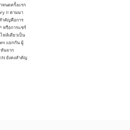
ำหนดครั้งแรก
ry II ตามมา
่นสำคัญคือการ
TP หรือการแชร์
ไฟล์เดียวเป็น
m แยกกัน ผู้
ะหันจาก
IN ยังคงสำคัญ