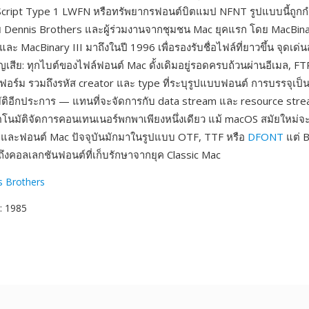
Script Type 1 LWFN หรือทรัพยากรฟอนต์บิตแมป NFNT รูปแบบนี้ถูกก
 Dennis Brothers และผู้ร่วมงานจากชุมชน Mac ยุคแรก โดย MacBina
ละ MacBinary III มาถึงในปี 1996 เพื่อรองรับชื่อไฟล์ที่ยาวขึ้น จุดเด
ญเสีย: ทุกไบต์ของไฟล์ฟอนต์ Mac ดั้งเดิมอยู่รอดครบถ้วนผ่านอีเมล, F
อร์ม รวมถึงรหัส creator และ type ที่ระบุรูปแบบฟอนต์ การบรรจุเป็น
ิบัติอีกประการ — แทนที่จะจัดการกับ data stream และ resource strea
โนมัติจัดการคอนเทนเนอร์พกพาเพียงหนึ่งเดียว แม้ macOS สมัยใหม่จ
 และฟอนต์ Mac ปัจจุบันมักมาในรูปแบบ OTF, TTF หรือ
DFONT
แต่ B
ถึงคอลเลกชันฟอนต์ที่เก็บรักษาจากยุค Classic Mac
s Brothers
: 1985