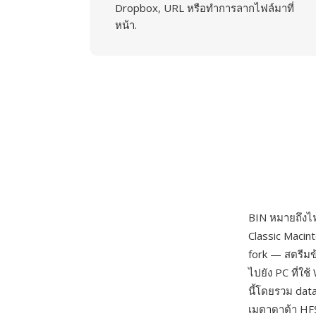
Dropbox, URL หรือทำการลากไฟล์มาที่
หน้า.
BIN หมายถึงไฟ
Classic Macin
fork — สตรีมข
ไปยัง PC ที่ใ
นี้โดยรวม data
เมตาดาต้า HFS