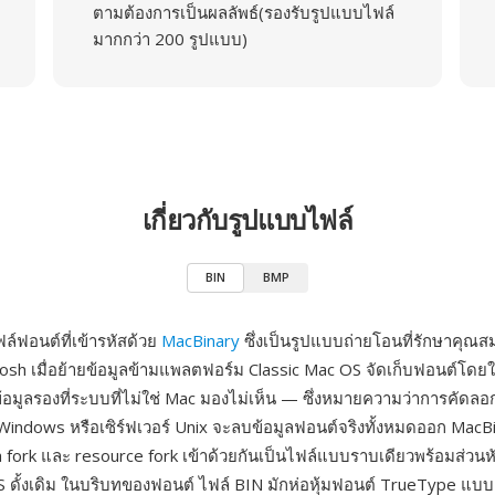
ตามต้องการเป็นผลลัพธ์(รองรับรูปแบบไฟล์
มากกว่า 200 รูปแบบ)
เกี่ยวกับรูปแบบไฟล์
BIN
BMP
ล์ฟอนต์ที่เข้ารหัสด้วย
MacBinary
ซึ่งเป็นรูปแบบถ่ายโอนที่รักษาคุณส
tosh เมื่อย้ายข้อมูลข้ามแพลตฟอร์ม Classic Mac OS จัดเก็บฟอนต์โดยใ
้อมูลรองที่ระบบที่ไม่ใช่ Mac มองไม่เห็น — ซึ่งหมายความว่าการคัดล
ช้ Windows หรือเซิร์ฟเวอร์ Unix จะลบข้อมูลฟอนต์จริงทั้งหมดออก MacB
 fork และ resource fork เข้าด้วยกันเป็นไฟล์แบบราบเดียวพร้อมส่วนหัว
 ดั้งเดิม ในบริบทของฟอนต์ ไฟล์ BIN มักห่อหุ้มฟอนต์ TrueType แบบ 