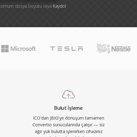
aksimum dosya boyutu veya
Kaydol
Bulut İşleme
ICO'dan JBIG'ye dönüşüm tamamen
Convertio sunucularında çalışır — siz
ağır yük bulutta işlenirken cihazınız