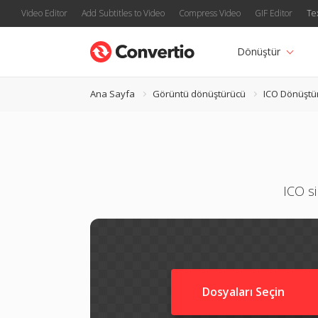
Video Editor
Add Subtitles to Video
Compress Video
GIF Editor
Te
Dönüştür
Ana Sayfa
Görüntü dönüştürücü
ICO Dönüştü
ICO s
Dosyaları Seçin