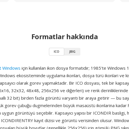
Formatlar hakkında
ICO
JBIG
ft Windows
için kullanılan ikon dosya formatıdır; 1985'te Windows 1.
Windows ekosisteminde uygulama ikonlari, dosya türü ikonlari ve kis
kapsayıcı olarak gorev yapmaktadir. Bir ICO dosyası, tek bir kapsayıc
x16, 32x32, 48x48, 256x256 ve diğerleri) ve renk derinliklerinde (4
anallı 32 bit) birden fazla görüntü varyantı bir araya getirir — bu s
k gorev çubuğu dugmelerinden büyük masaüstü ikonlarina kadar 
uygun görüntüyü seçebilir. Kapsayıcı yapısı bir ICONDIR basligi, 
r ICONDIRENTRY kayıt dizisi ve görüntü verisinden olusur. Window
syaları büyük boyutlar (genellikle 256x256) için gömülü PNG sıkışt