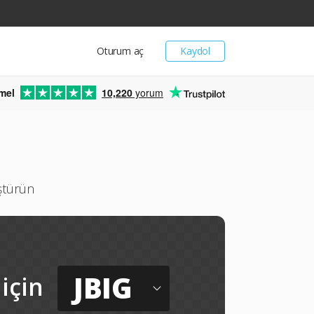
Oturum aç
Kaydol
mel
10,220
yorum
ştürün
JBIG
için