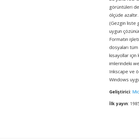
görüntüleri de
ölçüde azaltı
(Gezgin liste
uygun çözünür
Formatın işle
dosyaları tüm 
kisayollar içi
imlerindeki we
Inkscape ve öz
Windows uygul
Geliştirici
:
Mic
İlk yayın
: 198