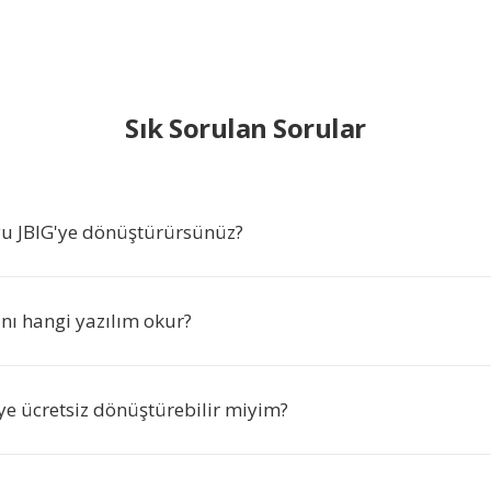
Sık Sorulan Sorular
u JBIG'ye dönüştürürsünüz?
nı hangi yazılım okur?
ye ücretsiz dönüştürebilir miyim?