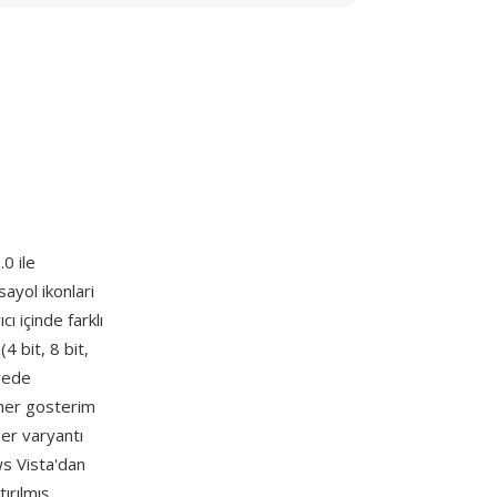
0 ile
ayol ikonlari
ı içinde farklı
 bit, 8 bit,
ayede
her gosterim
her varyantı
s Vista'dan
ırılmış