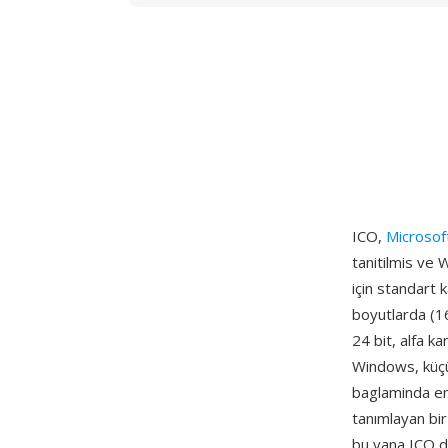
ICO,
Microso
tanitilmis ve 
için standart 
boyutlarda (16
24 bit, alfa k
Windows, küçü
baglaminda en 
tanımlayan bi
bu yana ICO do