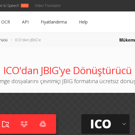
xt to Speech
Video Translator
OCR
API
Fiyatlandırma
Help
Mükem
rücü
ICO'den JBIG'e
ICO'dan JBIG'ye Dönüştürücü
imge dosyalarını çevrimiçi JBIG formatına ücretsiz dönü
ICO