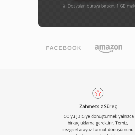
Dosyaları buraya bırakın. 1 GB m
Zahmetsiz Süreç
ICO'yu JBIG'ye dönüştürmek yalnızca
birkaç tıklama gerektirir. Temiz,
sezgisel arayüz format dönüşümünü