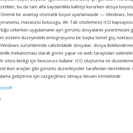
stekler, bu da tam alfa saydamlikla kaliteyi korurken dosya boyut
r. Önemli bir avantajı otomatik boyut uyarlamasidir — Windows, her
 gorunumu, masaüstü kutucugu, Alt-Tab onizlemesi) ICO kapsayicis
lüğü cekerken uygulamanın ayrı görüntü dosyalarını yonetmesini 
tim sistemi düzeyindeki entegrasyonu bir başka temel güç noktasıd
Windows sürümlerinde calistirilabilir dosyalar, dosya iliskilendirme
n kimlik mekanizmasi olarak gorev yapar ve web tarayıcıları sekmel
b sitesi kimligi için favicon.ico kullanır. ICO oluşturma ve düzenlem
el ikon araçları gibi görüntü düzenleyiciler tarafından desteklenir
ama geliştirme için vazgeçilmez olmaya devam etmektedir.
rosoft
5