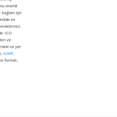
unu önemli
 baglam için
indaki en
gerektirmez.
ır: ICO
leri ve
erdeki ve yer
e,
GIMP
,
 ve format,