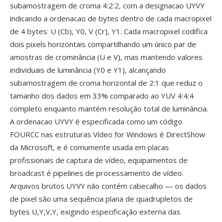
subamostragem de croma 4:2:2, com a designacao UYVY
indicando a ordenacao de bytes dentro de cada macropixel
de 4 bytes: U (Cb), Y0, V (Cr), Y1. Cada macropixel codifica
dois pixels horizontais compartilhando um único par de
amostras de crominância (U e V), mas mantendo valores
individuais de luminância (Y0 e Y1), alcançando
subamostragem de croma horizontal de 2:1 que reduz o
tamanho dos dados em 33% comparado ao YUV 4:4:4
completo enquanto mantém resolução total de luminância.
A ordenacao UYVY é especificada como um código
FOURCC nas estruturas Vídeo for Windows é DirectShow
da Microsoft, e é comumente usada em placas
profissionais de captura de vídeo, equipamentos de
broadcast é pipelines de processamento de vídeo.
Arquivos brutos UYVY não contém cabecalho — os dados
de pixel são uma sequência plana de quadrupletos de
bytes U,Y,V,Y, exigindo especificação externa das