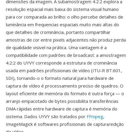
dimensões da imagem. A subamostragem 4:2:2 explora a
resolução espacial mais baixa do sistema visual humano
para cor comparada ao brilho: o olho percebe detalhes de
luminância em frequencias espaciais muito mais altas do
que detalhes de crominância, portanto compartilhar
amostras de cor entre pixels adjacentes não produz perda
de qualidade visivel na prática. Uma vantagem é a
compatibilidade com padrões de broadcast: a amostragem
4:2:2 do UYVY corresponde a estrutura de crominância
usada em padrões profissionais de vídeo (ITU-R BT.601,
SDI), tornando-o o formato natural para hardware de
captura de vídeo é processamento preciso de quadros. O
layout eficiente de memória do formato é outra força — o
arranjo empacotado de bytes possibilita transferências
DMA rápidas entre hardware de captura é memória do
sistema. Dados UYVY são tratados por
FFmpeg
,
ImageMagick é softwares profissionais de captura/edição
de vídeo.