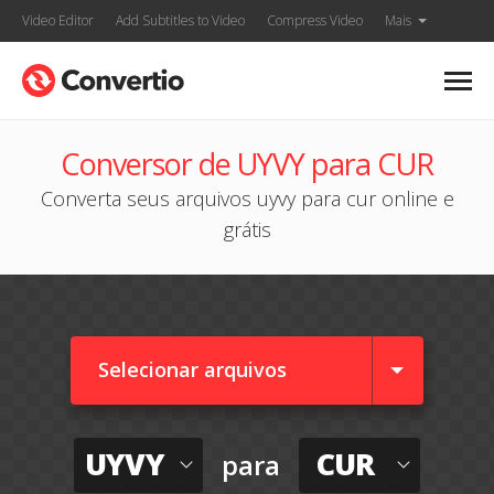
Video Editor
Add Subtitles to Video
Compress Video
Mais
Conversor de UYVY para CUR
Converta seus arquivos uyvy para cur online e
grátis
Selecionar arquivos
UYVY
CUR
para