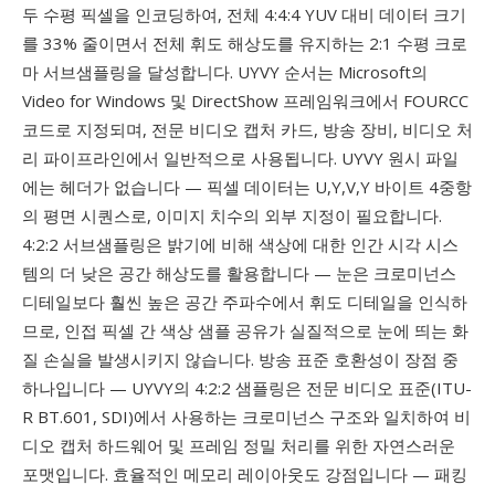
두 수평 픽셀을 인코딩하여, 전체 4:4:4 YUV 대비 데이터 크기
를 33% 줄이면서 전체 휘도 해상도를 유지하는 2:1 수평 크로
마 서브샘플링을 달성합니다. UYVY 순서는 Microsoft의
Video for Windows 및 DirectShow 프레임워크에서 FOURCC
코드로 지정되며, 전문 비디오 캡처 카드, 방송 장비, 비디오 처
리 파이프라인에서 일반적으로 사용됩니다. UYVY 원시 파일
에는 헤더가 없습니다 — 픽셀 데이터는 U,Y,V,Y 바이트 4중항
의 평면 시퀀스로, 이미지 치수의 외부 지정이 필요합니다.
4:2:2 서브샘플링은 밝기에 비해 색상에 대한 인간 시각 시스
템의 더 낮은 공간 해상도를 활용합니다 — 눈은 크로미넌스
디테일보다 훨씬 높은 공간 주파수에서 휘도 디테일을 인식하
므로, 인접 픽셀 간 색상 샘플 공유가 실질적으로 눈에 띄는 화
질 손실을 발생시키지 않습니다. 방송 표준 호환성이 장점 중
하나입니다 — UYVY의 4:2:2 샘플링은 전문 비디오 표준(ITU-
R BT.601, SDI)에서 사용하는 크로미넌스 구조와 일치하여 비
디오 캡처 하드웨어 및 프레임 정밀 처리를 위한 자연스러운
포맷입니다. 효율적인 메모리 레이아웃도 강점입니다 — 패킹