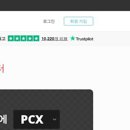
로그인
회원 가입
최고
10,220
개 리뷰
터
PCX
에