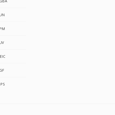
GBA
UN
XPM
UV
EIC
GF
IPS