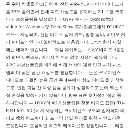
두 수평 픽셀을 인코딩하여, 전체 4:4:4 YUV 대비 데이터 크기
를 33% 줄이면서 전체 휘도 해상도를 유지하는 2:1 수평 크로
마 서브샘플링을 달성합니다. UYVY 순서는 Microsoft의
Video for Windows 및 DirectShow 프레임워크에서 FOURCC
코드로 지정되며, 전문 비디오 캡처 카드, 방송 장비, 비디오 처
리 파이프라인에서 일반적으로 사용됩니다. UYVY 원시 파일
에는 헤더가 없습니다 — 픽셀 데이터는 U,Y,V,Y 바이트 4중항
의 평면 시퀀스로, 이미지 치수의 외부 지정이 필요합니다.
4:2:2 서브샘플링은 밝기에 비해 색상에 대한 인간 시각 시스
템의 더 낮은 공간 해상도를 활용합니다 — 눈은 크로미넌스
디테일보다 훨씬 높은 공간 주파수에서 휘도 디테일을 인식하
므로, 인접 픽셀 간 색상 샘플 공유가 실질적으로 눈에 띄는 화
질 손실을 발생시키지 않습니다. 방송 표준 호환성이 장점 중
하나입니다 — UYVY의 4:2:2 샘플링은 전문 비디오 표준(ITU-
R BT.601, SDI)에서 사용하는 크로미넌스 구조와 일치하여 비
디오 캡처 하드웨어 및 프레임 정밀 처리를 위한 자연스러운
포맷입니다. 효율적인 메모리 레이아웃도 강점입니다 — 패킹