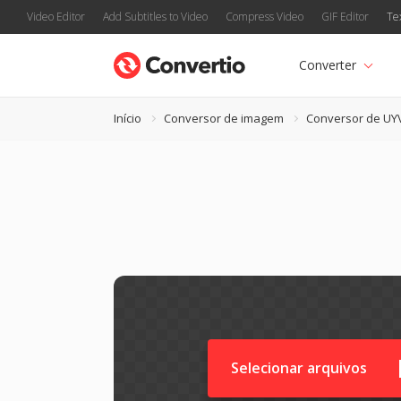
Video Editor
Add Subtitles to Video
Compress Video
GIF Editor
Te
Converter
Início
Conversor de imagem
Conversor de UY
Selecionar arquivos