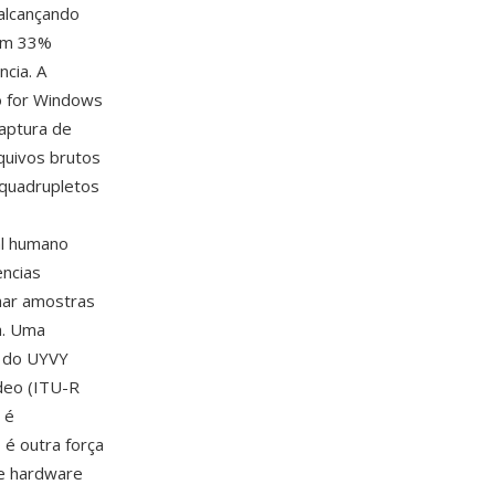
 alcançando
 em 33%
cia. A
o for Windows
aptura de
quivos brutos
 quadrupletos
al humano
encias
lhar amostras
a. Uma
2 do UYVY
deo (ITU-R
 é
é outra força
re hardware