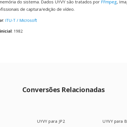
 memória do sistema. Dados UYVY são tratados por
FFmpeg
, Im
fissionais de captura/edição de vídeo.
or
:
ITU-T / Microsoft
nicial
: 1982
Conversões Relacionadas
UYVY para JP2
UYVY para 