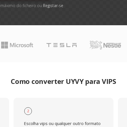
 máximo do ficheiro ou
Registar-se
Como converter UYVY para VIPS
2
Escolha vips ou qualquer outro formato