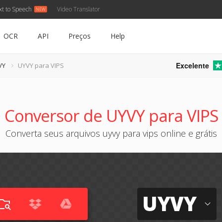
xt to Speech
Video Translator
OCR
API
Preços
Help
Excelente
VY
UYVY para VIPS
Conversor de UYVY para VIPS
Converta seus arquivos uyvy para vips online e grátis
UYVY