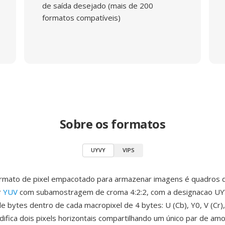
de saída desejado (mais de 200
formatos compatíveis)
Sobre os formatos
UYVY
VIPS
rmato de pixel empacotado para armazenar imagens é quadros d
r
YUV
com subamostragem de croma 4:2:2, com a designacao UY
e bytes dentro de cada macropixel de 4 bytes: U (Cb), Y0, V (Cr)
difica dois pixels horizontais compartilhando um único par de am