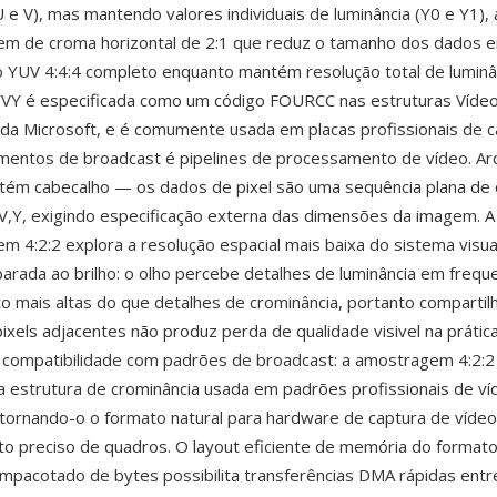
U e V), mas mantendo valores individuais de luminância (Y0 e Y1),
m de croma horizontal de 2:1 que reduz o tamanho dos dados
YUV 4:4:4 completo enquanto mantém resolução total de luminân
VY é especificada como um código FOURCC nas estruturas Víde
da Microsoft, e é comumente usada em placas profissionais de c
mentos de broadcast é pipelines de processamento de vídeo. Ar
tém cabecalho — os dados de pixel são uma sequência plana de
V,Y, exigindo especificação externa das dimensões da imagem. A
 4:2:2 explora a resolução espacial mais baixa do sistema visu
arada ao brilho: o olho percebe detalhes de luminância em frequ
to mais altas do que detalhes de crominância, portanto comparti
pixels adjacentes não produz perda de qualidade visivel na prátic
 compatibilidade com padrões de broadcast: a amostragem 4:2:
 estrutura de crominância usada em padrões profissionais de ví
 tornando-o o formato natural para hardware de captura de vídeo
 preciso de quadros. O layout eficiente de memória do formato 
mpacotado de bytes possibilita transferências DMA rápidas ent