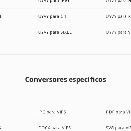
G
UYVY para JBIG
UYVY para H
F
UYVY para G4
UYVY para 
UYVY para SIXEL
UYVY para V
Conversores específicos
S
JPG para VIPS
PDF para VI
S
DOCX para VIPS
SVG para VI