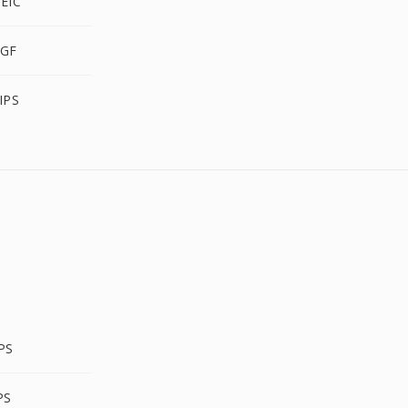
EIC
RGF
IPS
PS
PS