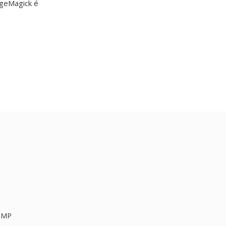
ageMagick é
BMP