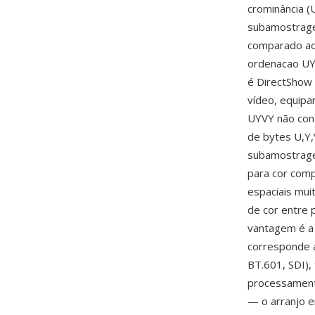
crominância (
subamostrage
comparado ao 
ordenacao UY
é DirectShow 
vídeo, equipa
UYVY não con
de bytes U,Y,
subamostragem
para cor comp
espaciais mui
de cor entre 
vantagem é a
corresponde a
BT.601, SDI),
processamento
— o arranjo e