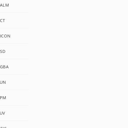
PALM
PCT
PICON
PSD
RGBA
SUN
XPM
YUV