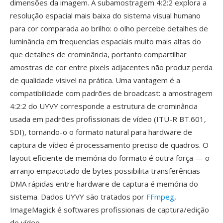
dimensões da imagem. A subamostragem 4:2:2 explora a
resolução espacial mais baixa do sistema visual humano
para cor comparada ao brilho: o olho percebe detalhes de
luminância em frequencias espaciais muito mais altas do
que detalhes de crominância, portanto compartilhar
amostras de cor entre pixels adjacentes não produz perda
de qualidade visivel na prática. Uma vantagem é a
compatibilidade com padrões de broadcast: a amostragem
4:2:2 do UYVY corresponde a estrutura de crominância
usada em padrões profissionais de vídeo (ITU-R BT.601,
SDI), tornando-o o formato natural para hardware de
captura de vídeo é processamento preciso de quadros. O
layout eficiente de memória do formato é outra força — o
arranjo empacotado de bytes possibilita transferências
DMA rápidas entre hardware de captura é memória do
sistema. Dados UYVY são tratados por
FFmpeg
,
ImageMagick é softwares profissionais de captura/edição
de vídeo.