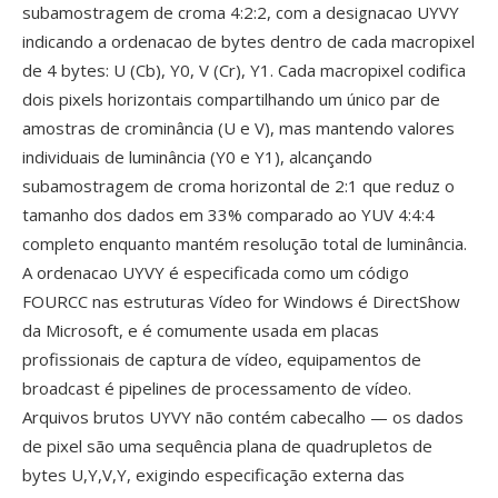
subamostragem de croma 4:2:2, com a designacao UYVY
indicando a ordenacao de bytes dentro de cada macropixel
de 4 bytes: U (Cb), Y0, V (Cr), Y1. Cada macropixel codifica
dois pixels horizontais compartilhando um único par de
amostras de crominância (U e V), mas mantendo valores
individuais de luminância (Y0 e Y1), alcançando
subamostragem de croma horizontal de 2:1 que reduz o
tamanho dos dados em 33% comparado ao YUV 4:4:4
completo enquanto mantém resolução total de luminância.
A ordenacao UYVY é especificada como um código
FOURCC nas estruturas Vídeo for Windows é DirectShow
da Microsoft, e é comumente usada em placas
profissionais de captura de vídeo, equipamentos de
broadcast é pipelines de processamento de vídeo.
Arquivos brutos UYVY não contém cabecalho — os dados
de pixel são uma sequência plana de quadrupletos de
bytes U,Y,V,Y, exigindo especificação externa das