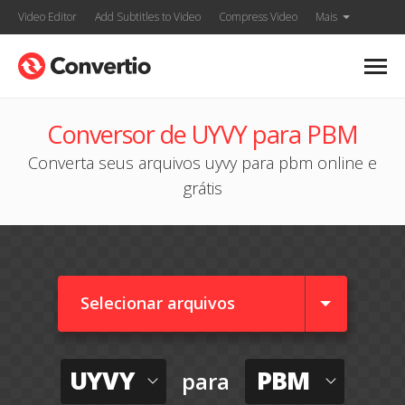
Video Editor
Add Subtitles to Video
Compress Video
Mais
Conversor de UYVY para PBM
Converta seus arquivos uyvy para pbm online e
grátis
Selecionar arquivos
UYVY
PBM
para