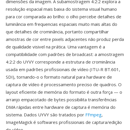
dimensões da imagem. A subamostragem 4:2:2 explora a
resolução espacial mais baixa do sistema visual humano
para cor comparada ao brilho: o olho percebe detalhes de
luminância em frequencias espaciais muito mais altas do
que detalhes de crominância, portanto compartilhar
amostras de cor entre pixels adjacentes não produz perda
de qualidade visivel na prática. Uma vantagem é a
compatibilidade com padrões de broadcast: a amostragem
4:2:2 do UYVY corresponde a estrutura de crominância
usada em padrões profissionais de vídeo (ITU-R BT.601,
SDI), tornando-o o formato natural para hardware de
captura de vídeo é processamento preciso de quadros. O
layout eficiente de memória do formato é outra força — o
arranjo empacotado de bytes possibilita transferências
DMA rápidas entre hardware de captura é memória do
sistema. Dados UYVY são tratados por
FFmpeg
,
ImageMagick é softwares profissionais de captura/edição
de vídeo.