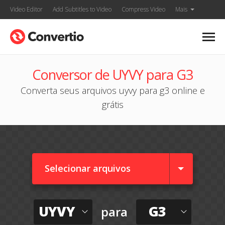
Video Editor
Add Subtitles to Video
Compress Video
Mais
Conversor de UYVY para G3
Converta seus arquivos uyvy para g3 online e
grátis
Selecionar arquivos
UYVY
G3
para