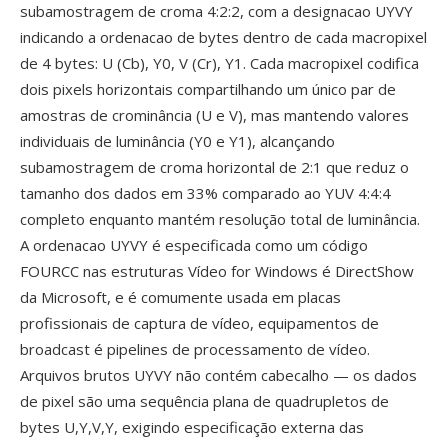
subamostragem de croma 4:2:2, com a designacao UYVY
indicando a ordenacao de bytes dentro de cada macropixel
de 4 bytes: U (Cb), Y0, V (Cr), Y1. Cada macropixel codifica
dois pixels horizontais compartilhando um único par de
amostras de crominância (U e V), mas mantendo valores
individuais de luminância (Y0 e Y1), alcançando
subamostragem de croma horizontal de 2:1 que reduz o
tamanho dos dados em 33% comparado ao YUV 4:4:4
completo enquanto mantém resolução total de luminância.
A ordenacao UYVY é especificada como um código
FOURCC nas estruturas Vídeo for Windows é DirectShow
da Microsoft, e é comumente usada em placas
profissionais de captura de vídeo, equipamentos de
broadcast é pipelines de processamento de vídeo.
Arquivos brutos UYVY não contém cabecalho — os dados
de pixel são uma sequência plana de quadrupletos de
bytes U,Y,V,Y, exigindo especificação externa das