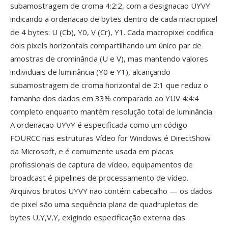
subamostragem de croma 4:2:2, com a designacao UYVY
indicando a ordenacao de bytes dentro de cada macropixel
de 4 bytes: U (Cb), Y0, V (Cr), Y1. Cada macropixel codifica
dois pixels horizontais compartilhando um único par de
amostras de crominância (U e V), mas mantendo valores
individuais de luminância (Y0 e Y1), alcançando
subamostragem de croma horizontal de 2:1 que reduz o
tamanho dos dados em 33% comparado ao YUV 4:4:4
completo enquanto mantém resolução total de luminância.
A ordenacao UYVY é especificada como um código
FOURCC nas estruturas Vídeo for Windows é DirectShow
da Microsoft, e é comumente usada em placas
profissionais de captura de vídeo, equipamentos de
broadcast é pipelines de processamento de vídeo.
Arquivos brutos UYVY não contém cabecalho — os dados
de pixel são uma sequência plana de quadrupletos de
bytes U,Y,V,Y, exigindo especificação externa das