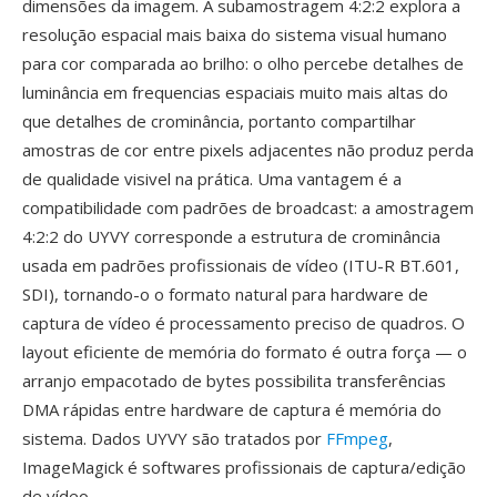
dimensões da imagem. A subamostragem 4:2:2 explora a
resolução espacial mais baixa do sistema visual humano
para cor comparada ao brilho: o olho percebe detalhes de
luminância em frequencias espaciais muito mais altas do
que detalhes de crominância, portanto compartilhar
amostras de cor entre pixels adjacentes não produz perda
de qualidade visivel na prática. Uma vantagem é a
compatibilidade com padrões de broadcast: a amostragem
4:2:2 do UYVY corresponde a estrutura de crominância
usada em padrões profissionais de vídeo (ITU-R BT.601,
SDI), tornando-o o formato natural para hardware de
captura de vídeo é processamento preciso de quadros. O
layout eficiente de memória do formato é outra força — o
arranjo empacotado de bytes possibilita transferências
DMA rápidas entre hardware de captura é memória do
sistema. Dados UYVY são tratados por
FFmpeg
,
ImageMagick é softwares profissionais de captura/edição
de vídeo.