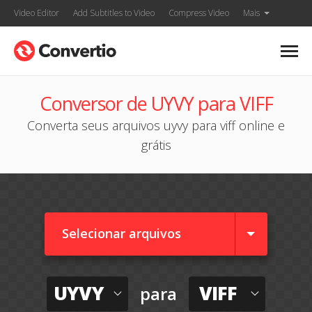
Video Editor
Add Subtitles to Video
Compress Video
Mais
Conversor de UYVY para VIFF
Converta seus arquivos uyvy para viff online e
grátis
Selecionar arquivos
UYVY
VIFF
para