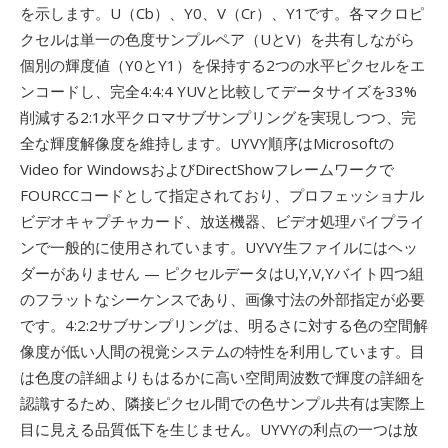
を示します。U（Cb）、Y0、V（Cr）、Y1です。各マクロピ
クセルは単一の色度サンプルペア（UとV）を共有しながら
個別の輝度値（Y0とY1）を保持する2つの水平ピクセルをエ
ンコードし、完全4:4:4 YUVと比較してデータサイズを33%
削減する2:1水平クロマサブサンプリングを実現しつつ、完
全な輝度解像度を維持します。UYVY順序はMicrosoftの
Video for WindowsおよびDirectShowフレームワークで
FOURCCコードとして指定されており、プロフェッショナル
ビデオキャプチャカード、放送機器、ビデオ処理パイプライ
ンで一般的に使用されています。UYVY生ファイルにはヘッ
ダーがありません — ピクセルデータはU,Y,V,Yバイト四つ組
のフラットなシーケンスであり、画像寸法の外部指定が必要
です。4:2:2サブサンプリングは、明るさに対する色の空間解
像度が低い人間の視覚システムの特性を利用しています。目
は色度の詳細よりもはるかに高い空間周波数で輝度の詳細を
認識するため、隣接ピクセル間での色サンプル共有は実際上
目に見える品質低下を生じません。UYVYの利点の一つは放