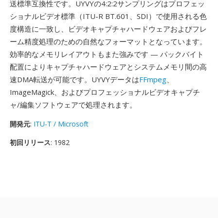
送標準互換性です。UYVYの4:2:2サンプリングはプロフェッ
ショナルビデオ標準（ITU-R BT.601、SDI）で使用される色
度構造に一致し、ビデオキャプチャハードウェアおよびフレ
ーム精度処理のための自然なフォーマットとなっています。
効率的なメモリレイアウトもまた強みです — パックバイト
配置によりキャプチャハードウェアとシステムメモリ間の高
速DMA転送が可能です。UYVYデータは
FFmpeg
、
ImageMagick、およびプロフェッショナルビデオキャプチ
ャ/編集ソフトウェアで処理されます。
開発元
:
ITU-T / Microsoft
初回リリース
: 1982