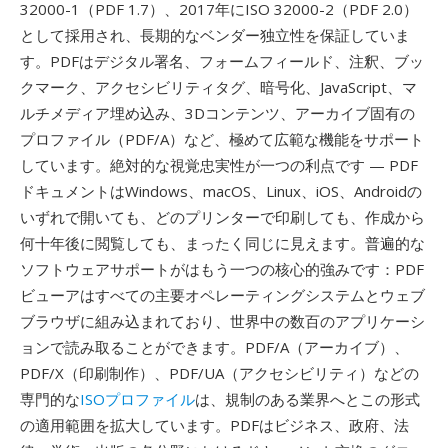
32000-1（PDF 1.7）、2017年にISO 32000-2（PDF 2.0）
として採用され、長期的なベンダー独立性を保証していま
す。PDFはデジタル署名、フォームフィールド、注釈、ブッ
クマーク、アクセシビリティタグ、暗号化、JavaScript、マ
ルチメディア埋め込み、3Dコンテンツ、アーカイブ固有の
プロファイル（PDF/A）など、極めて広範な機能をサポート
しています。絶対的な視覚忠実性が一つの利点です — PDF
ドキュメントはWindows、macOS、Linux、iOS、Androidの
いずれで開いても、どのプリンターで印刷しても、作成から
何十年後に閲覧しても、まったく同じに見えます。普遍的な
ソフトウェアサポートがはもう一つの核心的強みです：PDF
ビューアはすべての主要オペレーティングシステムとウェブ
ブラウザに組み込まれており、世界中の数百のアプリケーシ
ョンで読み取ることができます。PDF/A（アーカイブ）、
PDF/X（印刷制作）、PDF/UA（アクセシビリティ）などの
専門的な
ISOプロファイル
は、規制のある業界へとこの形式
の適用範囲を拡大しています。PDFはビジネス、政府、法