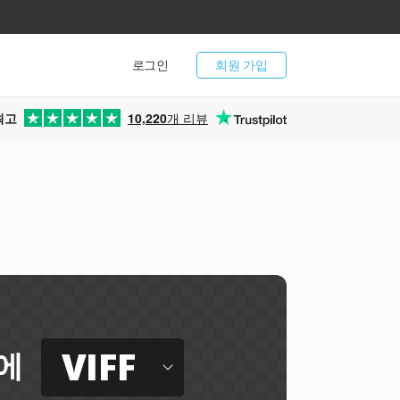
로그인
회원 가입
최고
10,220
개 리뷰
VIFF
에