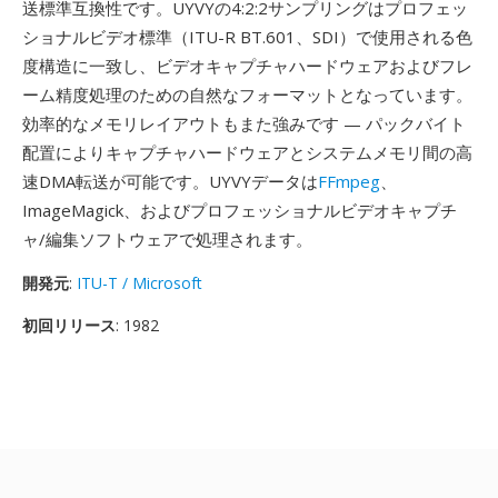
送標準互換性です。UYVYの4:2:2サンプリングはプロフェッ
ショナルビデオ標準（ITU-R BT.601、SDI）で使用される色
度構造に一致し、ビデオキャプチャハードウェアおよびフレ
ーム精度処理のための自然なフォーマットとなっています。
効率的なメモリレイアウトもまた強みです — パックバイト
配置によりキャプチャハードウェアとシステムメモリ間の高
速DMA転送が可能です。UYVYデータは
FFmpeg
、
ImageMagick、およびプロフェッショナルビデオキャプチ
ャ/編集ソフトウェアで処理されます。
開発元
:
ITU-T / Microsoft
初回リリース
: 1982