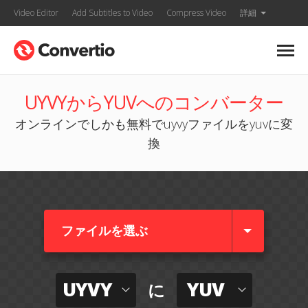
Video Editor
Add Subtitles to Video
Compress Video
詳細
UYVYからYUVへのコンバーター
オンラインでしかも無料でuyvyファイルをyuvに変
換
ファイルを選ぶ
UYVY
YUV
に