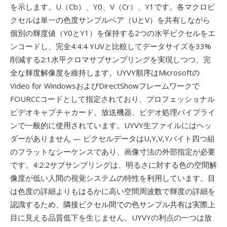
を示します。U（Cb）、Y0、V（Cr）、Y1です。各マクロピ
クセルは単一の色度サンプルペア（UとV）を共有しながら
個別の輝度値（Y0とY1）を保持する2つの水平ピクセルをエ
ンコードし、完全4:4:4 YUVと比較してデータサイズを33%
削減する2:1水平クロマサブサンプリングを実現しつつ、完
全な輝度解像度を維持します。UYVY順序はMicrosoftの
Video for WindowsおよびDirectShowフレームワークで
FOURCCコードとして指定されており、プロフェッショナル
ビデオキャプチャカード、放送機器、ビデオ処理パイプライ
ンで一般的に使用されています。UYVY生ファイルにはヘッ
ダーがありません — ピクセルデータはU,Y,V,Yバイト四つ組
のフラットなシーケンスであり、画像寸法の外部指定が必要
です。4:2:2サブサンプリングは、明るさに対する色の空間解
像度が低い人間の視覚システムの特性を利用しています。目
は色度の詳細よりもはるかに高い空間周波数で輝度の詳細を
認識するため、隣接ピクセル間での色サンプル共有は実際上
目に見える品質低下を生じません。UYVYの利点の一つは放