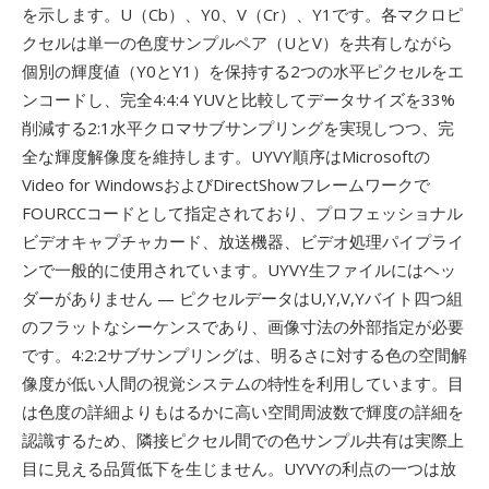
を示します。U（Cb）、Y0、V（Cr）、Y1です。各マクロピ
クセルは単一の色度サンプルペア（UとV）を共有しながら
個別の輝度値（Y0とY1）を保持する2つの水平ピクセルをエ
ンコードし、完全4:4:4 YUVと比較してデータサイズを33%
削減する2:1水平クロマサブサンプリングを実現しつつ、完
全な輝度解像度を維持します。UYVY順序はMicrosoftの
Video for WindowsおよびDirectShowフレームワークで
FOURCCコードとして指定されており、プロフェッショナル
ビデオキャプチャカード、放送機器、ビデオ処理パイプライ
ンで一般的に使用されています。UYVY生ファイルにはヘッ
ダーがありません — ピクセルデータはU,Y,V,Yバイト四つ組
のフラットなシーケンスであり、画像寸法の外部指定が必要
です。4:2:2サブサンプリングは、明るさに対する色の空間解
像度が低い人間の視覚システムの特性を利用しています。目
は色度の詳細よりもはるかに高い空間周波数で輝度の詳細を
認識するため、隣接ピクセル間での色サンプル共有は実際上
目に見える品質低下を生じません。UYVYの利点の一つは放