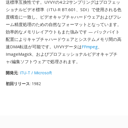
送標準互換性です。UYVYの4:2:2サンプリングはプロフェッ
ショナルビデオ標準（ITU-R BT.601、SDI）で使用される色
度構造に一致し、ビデオキャプチャハードウェアおよびフレ
ーム精度処理のための自然なフォーマットとなっています。
効率的なメモリレイアウトもまた強みです — パックバイト
配置によりキャプチャハードウェアとシステムメモリ間の高
速DMA転送が可能です。UYVYデータは
FFmpeg
、
ImageMagick、およびプロフェッショナルビデオキャプチ
ャ/編集ソフトウェアで処理されます。
開発元
:
ITU-T / Microsoft
初回リリース
: 1982