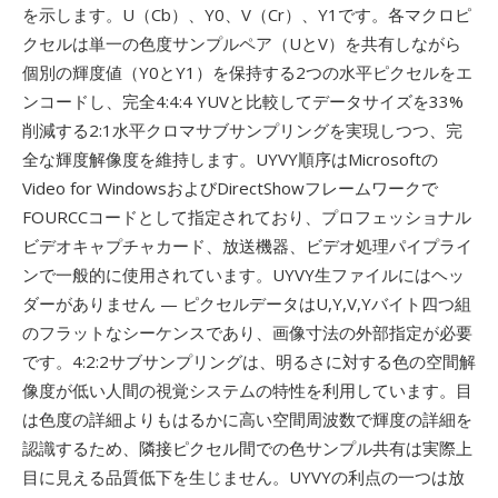
を示します。U（Cb）、Y0、V（Cr）、Y1です。各マクロピ
クセルは単一の色度サンプルペア（UとV）を共有しながら
個別の輝度値（Y0とY1）を保持する2つの水平ピクセルをエ
ンコードし、完全4:4:4 YUVと比較してデータサイズを33%
削減する2:1水平クロマサブサンプリングを実現しつつ、完
全な輝度解像度を維持します。UYVY順序はMicrosoftの
Video for WindowsおよびDirectShowフレームワークで
FOURCCコードとして指定されており、プロフェッショナル
ビデオキャプチャカード、放送機器、ビデオ処理パイプライ
ンで一般的に使用されています。UYVY生ファイルにはヘッ
ダーがありません — ピクセルデータはU,Y,V,Yバイト四つ組
のフラットなシーケンスであり、画像寸法の外部指定が必要
です。4:2:2サブサンプリングは、明るさに対する色の空間解
像度が低い人間の視覚システムの特性を利用しています。目
は色度の詳細よりもはるかに高い空間周波数で輝度の詳細を
認識するため、隣接ピクセル間での色サンプル共有は実際上
目に見える品質低下を生じません。UYVYの利点の一つは放