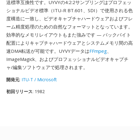
送標準互換性です。UYVYの4:2:2サンプリングはプロフェッ
ショナルビデオ標準（ITU-R BT.601、SDI）で使用される色
度構造に一致し、ビデオキャプチャハードウェアおよびフレ
ーム精度処理のための自然なフォーマットとなっています。
効率的なメモリレイアウトもまた強みです — パックバイト
配置によりキャプチャハードウェアとシステムメモリ間の高
速DMA転送が可能です。UYVYデータは
FFmpeg
、
ImageMagick、およびプロフェッショナルビデオキャプチ
ャ/編集ソフトウェアで処理されます。
開発元
:
ITU-T / Microsoft
初回リリース
: 1982