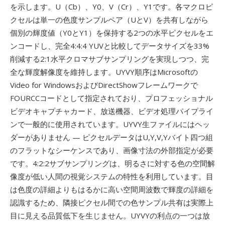
を示します。U（Cb）、Y0、V（Cr）、Y1です。各マクロピ
クセルは単一の色度サンプルペア（UとV）を共有しながら
個別の輝度値（Y0とY1）を保持する2つの水平ピクセルをエ
ンコードし、完全4:4:4 YUVと比較してデータサイズを33%
削減する2:1水平クロマサブサンプリングを実現しつつ、完
全な輝度解像度を維持します。UYVY順序はMicrosoftの
Video for WindowsおよびDirectShowフレームワークで
FOURCCコードとして指定されており、プロフェッショナル
ビデオキャプチャカード、放送機器、ビデオ処理パイプライ
ンで一般的に使用されています。UYVY生ファイルにはヘッ
ダーがありません — ピクセルデータはU,Y,V,Yバイト四つ組
のフラットなシーケンスであり、画像寸法の外部指定が必要
です。4:2:2サブサンプリングは、明るさに対する色の空間解
像度が低い人間の視覚システムの特性を利用しています。目
は色度の詳細よりもはるかに高い空間周波数で輝度の詳細を
認識するため、隣接ピクセル間での色サンプル共有は実際上
目に見える品質低下を生じません。UYVYの利点の一つは放