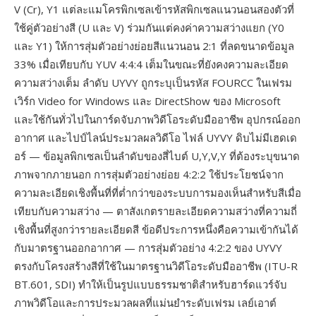
V (Cr), Y1 แต่ละแมโครพิกเซลเข้ารหัสพิกเซลแนวนอนสองตัวที่
ใช้คู่ตัวอย่างสี (U และ V) ร่วมกันแต่คงค่าความสว่างแยก (Y0
และ Y1) ให้การสุ่มตัวอย่างย่อยสีแนวนอน 2:1 ที่ลดขนาดข้อมูล
33% เมื่อเทียบกับ YUV 4:4:4 เต็มในขณะที่ยังคงความละเอียด
ความสว่างเต็ม ลำดับ UYVY ถูกระบุเป็นรหัส FOURCC ในเฟรม
เวิร์ก Video for Windows และ DirectShow ของ Microsoft
และใช้กันทั่วไปในการ์ดจับภาพวิดีโอระดับมืออาชีพ อุปกรณ์ออก
อากาศ และไปป์ไลน์ประมวลผลวิดีโอ ไฟล์ UYVY ดิบไม่มีเฮดเด
อร์ — ข้อมูลพิกเซลเป็นลำดับของสี่ไบต์ U,Y,V,Y ที่ต้องระบุขนาด
ภาพจากภายนอก การสุ่มตัวอย่างย่อย 4:2:2 ใช้ประโยชน์จาก
ความละเอียดเชิงพื้นที่ที่ต่ำกว่าของระบบการมองเห็นสำหรับสีเมื่อ
เทียบกับความสว่าง — ตาสังเกตรายละเอียดความสว่างที่ความถี่
เชิงพื้นที่สูงกว่ารายละเอียดสี ข้อดีประการหนึ่งคือความเข้ากันได้
กับมาตรฐานออกอากาศ — การสุ่มตัวอย่าง 4:2:2 ของ UYVY
ตรงกับโครงสร้างสีที่ใช้ในมาตรฐานวิดีโอระดับมืออาชีพ (ITU-R
BT.601, SDI) ทำให้เป็นรูปแบบธรรมชาติสำหรับฮาร์ดแวร์จับ
ภาพวิดีโอและการประมวลผลที่แม่นยำระดับเฟรม เลย์เอาต์