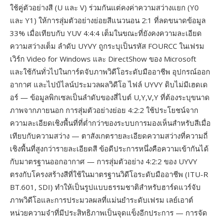
ใช้คู่ตัวอย่างสี (U และ V) ร่วมกันแต่คงค่าความสว่างแยก (Y0
และ Y1) ให้การสุ่มตัวอย่างย่อยสีแนวนอน 2:1 ที่ลดขนาดข้อมูล
33% เมื่อเทียบกับ YUV 4:4:4 เต็มในขณะที่ยังคงความละเอียด
ความสว่างเต็ม ลำดับ UYVY ถูกระบุเป็นรหัส FOURCC ในเฟรม
เวิร์ก Video for Windows และ DirectShow ของ Microsoft
และใช้กันทั่วไปในการ์ดจับภาพวิดีโอระดับมืออาชีพ อุปกรณ์ออก
อากาศ และไปป์ไลน์ประมวลผลวิดีโอ ไฟล์ UYVY ดิบไม่มีเฮดเด
อร์ — ข้อมูลพิกเซลเป็นลำดับของสี่ไบต์ U,Y,V,Y ที่ต้องระบุขนาด
ภาพจากภายนอก การสุ่มตัวอย่างย่อย 4:2:2 ใช้ประโยชน์จาก
ความละเอียดเชิงพื้นที่ที่ต่ำกว่าของระบบการมองเห็นสำหรับสีเมื่อ
เทียบกับความสว่าง — ตาสังเกตรายละเอียดความสว่างที่ความถี่
เชิงพื้นที่สูงกว่ารายละเอียดสี ข้อดีประการหนึ่งคือความเข้ากันได้
กับมาตรฐานออกอากาศ — การสุ่มตัวอย่าง 4:2:2 ของ UYVY
ตรงกับโครงสร้างสีที่ใช้ในมาตรฐานวิดีโอระดับมืออาชีพ (ITU-R
BT.601, SDI) ทำให้เป็นรูปแบบธรรมชาติสำหรับฮาร์ดแวร์จับ
ภาพวิดีโอและการประมวลผลที่แม่นยำระดับเฟรม เลย์เอาต์
หน่วยความจำที่มีประสิทธิภาพเป็นจุดแข็งอีกประการ — การจัด