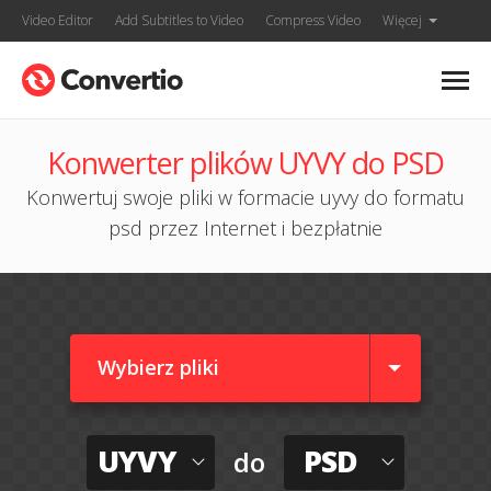
Video Editor
Add Subtitles to Video
Compress Video
Więcej
Konwerter plików UYVY do PSD
Konwertuj swoje pliki w formacie uyvy do formatu
psd przez Internet i bezpłatnie
Wybierz pliki
UYVY
PSD
do