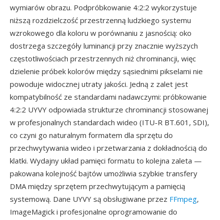
wymiarów obrazu. Podpróbkowanie 4:2:2 wykorzystuje
niższą rozdzielczość przestrzenną ludzkiego systemu
wzrokowego dla koloru w porównaniu z jasnością: oko
dostrzega szczegóły luminancji przy znacznie wyższych
częstotliwościach przestrzennych niż chrominancji, więc
dzielenie próbek kolorów między sąsiednimi pikselami nie
powoduje widocznej utraty jakości. Jedną z zalet jest
kompatybilność ze standardami nadawczymi: próbkowanie
4:2:2 UYVY odpowiada strukturze chrominancji stosowanej
w profesjonalnych standardach wideo (ITU-R BT.601, SDI),
co czyni go naturalnym formatem dla sprzętu do
przechwytywania wideo i przetwarzania z dokładnością do
klatki. Wydajny układ pamięci formatu to kolejna zaleta —
pakowana kolejność bajtów umożliwia szybkie transfery
DMA między sprzętem przechwytującym a pamięcią
systemową. Dane UYVY są obsługiwane przez
FFmpeg
,
ImageMagick i profesjonalne oprogramowanie do