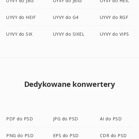
UYVY do JBG
UYVY do JBIG
UYVY do HEIC
UYVY do HEIF
UYVY do G4
UYVY do RGF
UYVY do SIX
UYVY do SIXEL
UYVY do VIPS
Dedykowane konwertery
PDF do PSD
JPG do PSD
AI do PSD
PNG do PSD
EPS do PSD
CDR do PSD