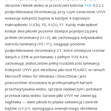
obrazów i klatek wideo w przestrzeni kolorów
YUV
4:2:2 z
podpróbkowaną chrominancją, przy czym oznaczenie UYVY
wskazuje kolejność bajtów w każdym 4-bajtowym
makropikselu: U (Cb), Y0, V (Cr), Y1. Każdy makropiksel
koduje dwa piksele poziome dzielące pojedynczą parę
próbek chrominancji (U i V), ale zachowujące indywidualne
wartości luminancji (Y0 i Y1), osiągając poziome
podpróbkowanie chrominancji 2:1, które zmniejsza rozmiar
danych o 33% w porównaniu z pełnym YUV 4:4:4,
zachowując jednocześnie pełną rozdzielczość luminancji.
Kolejność UYVY jest określona jako kod FOURCC w ramach
Microsoft Video for Windows i DirectShow i jest
powszechnie stosowana w profesjonalnych kartach
przechwytywania wideo, sprzęcie nadawczym i potokach
przetwarzania wideo. Surowe pliki UYVY nie zawierają
nagłówka — dane pikseli to płaska sekwencja czwórek
bajtów U,Y,V,Y, wymagająca zewnętrznego określenia