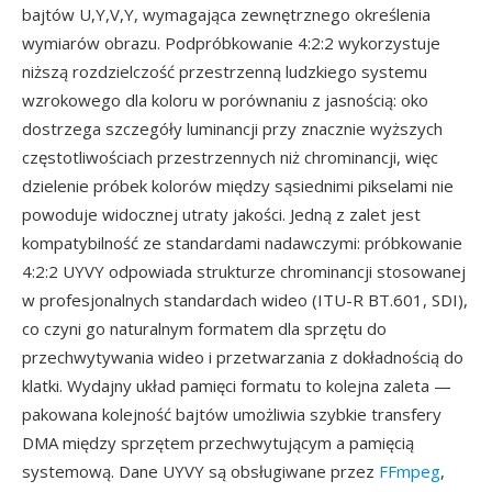
bajtów U,Y,V,Y, wymagająca zewnętrznego określenia
wymiarów obrazu. Podpróbkowanie 4:2:2 wykorzystuje
niższą rozdzielczość przestrzenną ludzkiego systemu
wzrokowego dla koloru w porównaniu z jasnością: oko
dostrzega szczegóły luminancji przy znacznie wyższych
częstotliwościach przestrzennych niż chrominancji, więc
dzielenie próbek kolorów między sąsiednimi pikselami nie
powoduje widocznej utraty jakości. Jedną z zalet jest
kompatybilność ze standardami nadawczymi: próbkowanie
4:2:2 UYVY odpowiada strukturze chrominancji stosowanej
w profesjonalnych standardach wideo (ITU-R BT.601, SDI),
co czyni go naturalnym formatem dla sprzętu do
przechwytywania wideo i przetwarzania z dokładnością do
klatki. Wydajny układ pamięci formatu to kolejna zaleta —
pakowana kolejność bajtów umożliwia szybkie transfery
DMA między sprzętem przechwytującym a pamięcią
systemową. Dane UYVY są obsługiwane przez
FFmpeg
,