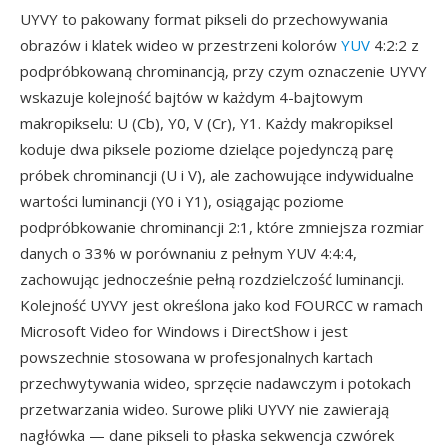
UYVY to pakowany format pikseli do przechowywania
obrazów i klatek wideo w przestrzeni kolorów
YUV
4:2:2 z
podpróbkowaną chrominancją, przy czym oznaczenie UYVY
wskazuje kolejność bajtów w każdym 4-bajtowym
makropikselu: U (Cb), Y0, V (Cr), Y1. Każdy makropiksel
koduje dwa piksele poziome dzielące pojedynczą parę
próbek chrominancji (U i V), ale zachowujące indywidualne
wartości luminancji (Y0 i Y1), osiągając poziome
podpróbkowanie chrominancji 2:1, które zmniejsza rozmiar
danych o 33% w porównaniu z pełnym YUV 4:4:4,
zachowując jednocześnie pełną rozdzielczość luminancji.
Kolejność UYVY jest określona jako kod FOURCC w ramach
Microsoft Video for Windows i DirectShow i jest
powszechnie stosowana w profesjonalnych kartach
przechwytywania wideo, sprzęcie nadawczym i potokach
przetwarzania wideo. Surowe pliki UYVY nie zawierają
nagłówka — dane pikseli to płaska sekwencja czwórek