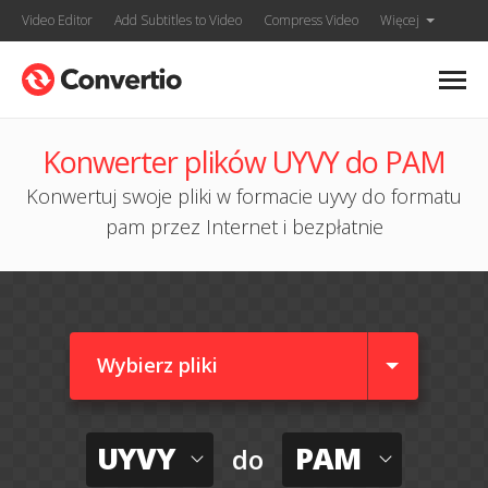
Video Editor
Add Subtitles to Video
Compress Video
Więcej
Konwerter plików UYVY do PAM
Konwertuj swoje pliki w formacie uyvy do formatu
pam przez Internet i bezpłatnie
Wybierz pliki
UYVY
PAM
do