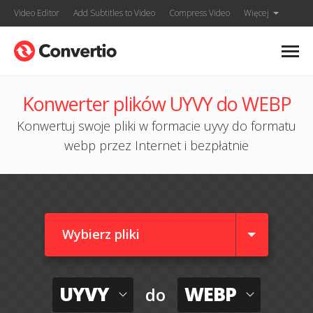
Video Editor
Add Subtitles to Video
Compress Video
Więcej
Konwerter plików UYVY do WEBP
Konwertuj swoje pliki w formacie uyvy do formatu
webp przez Internet i bezpłatnie
Wybierz pliki
UYVY
WEBP
do