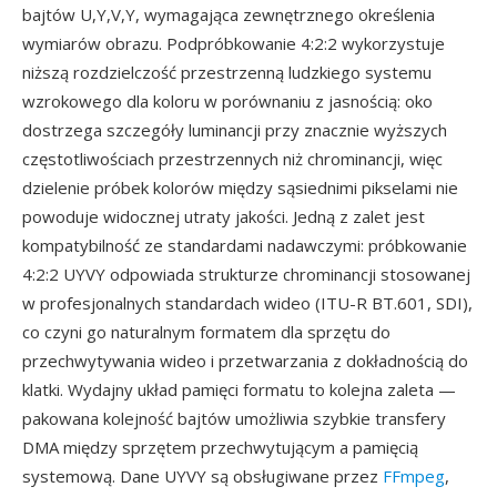
bajtów U,Y,V,Y, wymagająca zewnętrznego określenia
wymiarów obrazu. Podpróbkowanie 4:2:2 wykorzystuje
niższą rozdzielczość przestrzenną ludzkiego systemu
wzrokowego dla koloru w porównaniu z jasnością: oko
dostrzega szczegóły luminancji przy znacznie wyższych
częstotliwościach przestrzennych niż chrominancji, więc
dzielenie próbek kolorów między sąsiednimi pikselami nie
powoduje widocznej utraty jakości. Jedną z zalet jest
kompatybilność ze standardami nadawczymi: próbkowanie
4:2:2 UYVY odpowiada strukturze chrominancji stosowanej
w profesjonalnych standardach wideo (ITU-R BT.601, SDI),
co czyni go naturalnym formatem dla sprzętu do
przechwytywania wideo i przetwarzania z dokładnością do
klatki. Wydajny układ pamięci formatu to kolejna zaleta —
pakowana kolejność bajtów umożliwia szybkie transfery
DMA między sprzętem przechwytującym a pamięcią
systemową. Dane UYVY są obsługiwane przez
FFmpeg
,