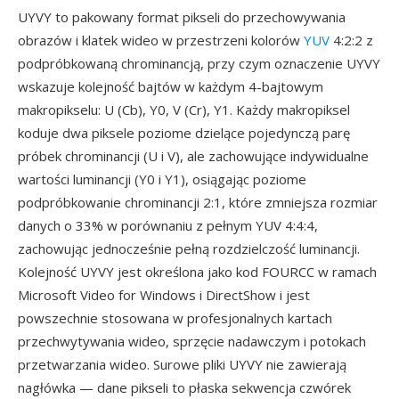
UYVY to pakowany format pikseli do przechowywania
obrazów i klatek wideo w przestrzeni kolorów
YUV
4:2:2 z
podpróbkowaną chrominancją, przy czym oznaczenie UYVY
wskazuje kolejność bajtów w każdym 4-bajtowym
makropikselu: U (Cb), Y0, V (Cr), Y1. Każdy makropiksel
koduje dwa piksele poziome dzielące pojedynczą parę
próbek chrominancji (U i V), ale zachowujące indywidualne
wartości luminancji (Y0 i Y1), osiągając poziome
podpróbkowanie chrominancji 2:1, które zmniejsza rozmiar
danych o 33% w porównaniu z pełnym YUV 4:4:4,
zachowując jednocześnie pełną rozdzielczość luminancji.
Kolejność UYVY jest określona jako kod FOURCC w ramach
Microsoft Video for Windows i DirectShow i jest
powszechnie stosowana w profesjonalnych kartach
przechwytywania wideo, sprzęcie nadawczym i potokach
przetwarzania wideo. Surowe pliki UYVY nie zawierają
nagłówka — dane pikseli to płaska sekwencja czwórek