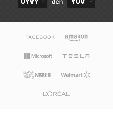
UYVY
YUV
đến