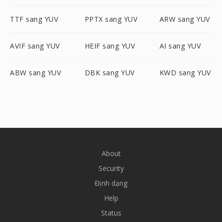
TTF sang YUV
PPTX sang YUV
ARW sang YUV
AVIF sang YUV
HEIF sang YUV
AI sang YUV
ABW sang YUV
DBK sang YUV
KWD sang YUV
About
Security
Định dạng
Help
Status