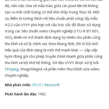
độ, nên việc chia sẻ mẫu màu giữa các pixel liền kề không
tạo ra mất chất lượng có thể nhìn thấy trong thực tế. Một
ưu điểm là tương thích với tiêu chuẩn phát sóng: lấy mẫu
4:2:2 của UYVY phù hợp với cấu trúc sắc độ được sử dụng
trong các tiêu chuẩn video chuyên nghiệp (ITU-R BT.601,
SDI), khiến nó trở thành định dạng tự nhiên cho phần cứng
thu hình và xử lý chính xác theo khung hình. Bố trí bộ nhớ
hiệu quả của định dạng là một thế mạnh khác — sắp xếp
byte đóng gói cho phép truyền DMA nhanh giữa phần cứng
thu hình và bộ nhớ hệ thống. Dữ liệu UYVY được xử lý bởi
FFmpeg
, ImageMagick và phần mềm thu/chỉnh sửa video
chuyên nghiệp.
Nhà phát triển
:
ITU-T / Microsoft
Phát hành lần đầu
: 1982