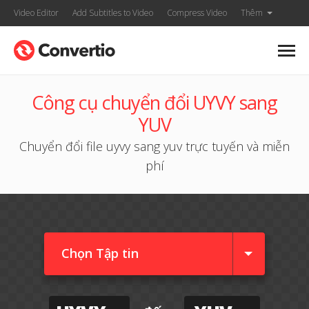
Video Editor
Add Subtitles to Video
Compress Video
Thêm
Công cụ chuyển đổi UYVY sang
YUV
Chuyển đổi file uyvy sang yuv trực tuyến và miễn
phí
Chọn Tập tin