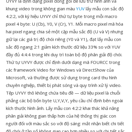
UYVY là định dạng pixel đóng gói để lưu trữ hình ảnh và
khung video trong không gian màu
YUV
lấy mẫu con sắc độ
4:2:2, với ký hiệu UYVY chỉ thứ tự byte trong mỗi macro
pixel 4 byte: U (Cb), Y0, V (Cr), Y1. Mỗi macro pixel mã hóa
hai pixel ngang chia sẻ một cặp mẫu sắc độ (U và V) nhưng
giữ lại các giá trị độ chói riêng (Y0 và Y1), đạt lấy mẫu con
sắc độ ngang 2:1 giảm kích thước dữ liệu 33% so với YUV
đầy đủ 4:4:4 trong khi duy trì toàn bộ độ phân giải độ chói.
Thứ tự UYVY được chỉ định dưới dạng mã FOURCC trong
các framework Video for Windows và DirectShow của
Microsoft, và thường được sử dụng trong card thu hình
chuyên nghiệp, thiết bị phát sóng và quy trình xử lý video.
Tệp UYVY thô không chứa tiêu đề — dữ liệu pixel là chuỗi
phẳng các bộ bốn byte U,Y,V,Y, yêu cầu chỉ định bên ngoài
kích thước hình ảnh. Lấy mẫu con 4:2:2 khai thác khả năng
phân giải không gian thấp hơn của hệ thống thị giác con
người đối với màu sắc so với độ sáng: mắt nhận biết chi tiết
độ chói ở tần số không gian cao hơn nhiều so với chi tiết sắc