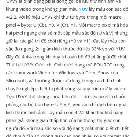
UYVY là định dạng pixel đóng gói để lưu trữ hình ảnh và
khung video trong không gian màu
YUV
lấy mẫu con sắc độ
4:2:2, với ký hiệu UYVY chỉ thứ tự byte trong mỗi macro
pixel 4 byte: U (Cb), Y0, V (Cr), Y1. Mỗi macro pixel mã hóa
hai pixel ngang chia sẻ một cặp mẫu sắc độ (U và V) nhưng
giữ lại các giá trị độ chói riêng (Y0 và Y1), đạt lấy mẫu con
sắc độ ngang 2:1 giảm kích thước dữ liệu 33% so với YUV
đầy đủ 4:4:4 trong khi duy trì toàn bộ độ phân giải độ chói.
Thứ tự UYVY được chỉ định dưới dạng mã FOURCC trong
các framework Video for Windows và DirectShow của
Microsoft, và thường được sử dụng trong card thu hình
chuyên nghiệp, thiết bị phát sóng và quy trình xử lý video.
Tệp UYVY thô không chứa tiêu đề — dữ liệu pixel là chuỗi
phẳng các bộ bốn byte U,Y,V,Y, yêu cầu chỉ định bên ngoài
kích thước hình ảnh. Lấy mẫu con 4:2:2 khai thác khả năng
phân giải không gian thấp hơn của hệ thống thị giác con
người đối với màu sắc so với độ sáng: mắt nhận biết chi tiết
độ chói ở tần số không gian cao hơn nhiều so với chi tiết sắc