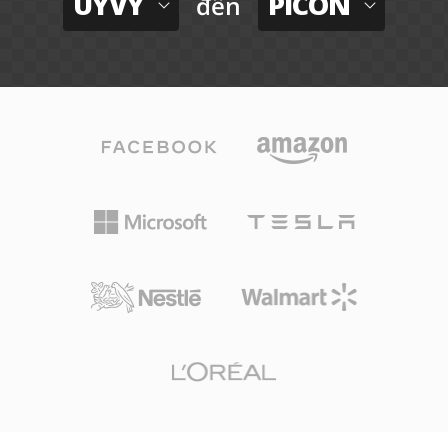
UYVY
PICON
đến