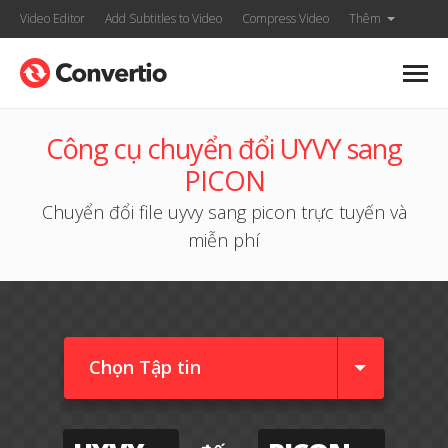
Video Editor
Add Subtitles to Video
Compress Video
Thêm
Công cụ chuyển đổi UYVY sang
PICON
Chuyển đổi file uyvy sang picon trực tuyến và
miễn phí
Chọn Tập tin