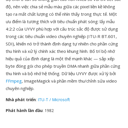
độ, nên việc chia sẻ mẫu màu giữa các pixel liền kề không
tạo ra mất chất lượng có thể nhìn thấy trong thực tế. Một
ưu điểm là tương thích với tiêu chuẩn phát sóng: lấy mẫu
4:2:2 của UYVY phù hợp với cấu trúc sắc độ được sử dụng
trong các tiêu chuẩn video chuyên nghiệp (ITU-R BT.601,
SDI), khiến nó trở thành định dạng tự nhiên cho phần cứng
thu hình và xử lý chính xác theo khung hình. Bố trí bộ nhớ
hiệu quả của định dạng là một thế mạnh khác — sắp xếp
byte đóng gói cho phép truyền DMA nhanh giữa phần cứng
thu hình và bộ nhớ hệ thống. Dữ liệu UYVY được xử lý bởi
FFmpeg
, ImageMagick và phần mềm thu/chỉnh sửa video
chuyên nghiệp.
Nhà phát triển
:
ITU-T / Microsoft
Phát hành lần đầu
: 1982