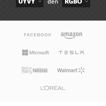
UYVY
RGBO
đến