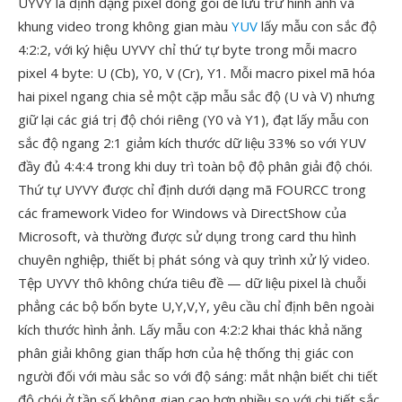
UYVY là định dạng pixel đóng gói để lưu trữ hình ảnh và
khung video trong không gian màu
YUV
lấy mẫu con sắc độ
4:2:2, với ký hiệu UYVY chỉ thứ tự byte trong mỗi macro
pixel 4 byte: U (Cb), Y0, V (Cr), Y1. Mỗi macro pixel mã hóa
hai pixel ngang chia sẻ một cặp mẫu sắc độ (U và V) nhưng
giữ lại các giá trị độ chói riêng (Y0 và Y1), đạt lấy mẫu con
sắc độ ngang 2:1 giảm kích thước dữ liệu 33% so với YUV
đầy đủ 4:4:4 trong khi duy trì toàn bộ độ phân giải độ chói.
Thứ tự UYVY được chỉ định dưới dạng mã FOURCC trong
các framework Video for Windows và DirectShow của
Microsoft, và thường được sử dụng trong card thu hình
chuyên nghiệp, thiết bị phát sóng và quy trình xử lý video.
Tệp UYVY thô không chứa tiêu đề — dữ liệu pixel là chuỗi
phẳng các bộ bốn byte U,Y,V,Y, yêu cầu chỉ định bên ngoài
kích thước hình ảnh. Lấy mẫu con 4:2:2 khai thác khả năng
phân giải không gian thấp hơn của hệ thống thị giác con
người đối với màu sắc so với độ sáng: mắt nhận biết chi tiết
độ chói ở tần số không gian cao hơn nhiều so với chi tiết sắc