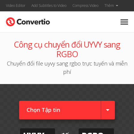
Video Editor
Add Subtitles to Video
Compress Video
Thêm
Công cụ chuyển đổi UYVY sang
RGBO
Chuyển đổi file uyvy sang rgbo trực tuyến và miễn
phí
Chọn Tập tin