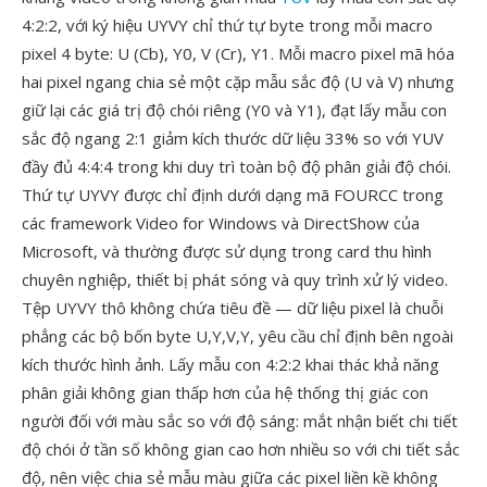
4:2:2, với ký hiệu UYVY chỉ thứ tự byte trong mỗi macro
pixel 4 byte: U (Cb), Y0, V (Cr), Y1. Mỗi macro pixel mã hóa
hai pixel ngang chia sẻ một cặp mẫu sắc độ (U và V) nhưng
giữ lại các giá trị độ chói riêng (Y0 và Y1), đạt lấy mẫu con
sắc độ ngang 2:1 giảm kích thước dữ liệu 33% so với YUV
đầy đủ 4:4:4 trong khi duy trì toàn bộ độ phân giải độ chói.
Thứ tự UYVY được chỉ định dưới dạng mã FOURCC trong
các framework Video for Windows và DirectShow của
Microsoft, và thường được sử dụng trong card thu hình
chuyên nghiệp, thiết bị phát sóng và quy trình xử lý video.
Tệp UYVY thô không chứa tiêu đề — dữ liệu pixel là chuỗi
phẳng các bộ bốn byte U,Y,V,Y, yêu cầu chỉ định bên ngoài
kích thước hình ảnh. Lấy mẫu con 4:2:2 khai thác khả năng
phân giải không gian thấp hơn của hệ thống thị giác con
người đối với màu sắc so với độ sáng: mắt nhận biết chi tiết
độ chói ở tần số không gian cao hơn nhiều so với chi tiết sắc
độ, nên việc chia sẻ mẫu màu giữa các pixel liền kề không