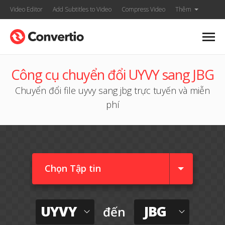
Video Editor
Add Subtitles to Video
Compress Video
Thêm
Công cụ chuyển đổi UYVY sang JBG
Chuyển đổi file uyvy sang jbg trực tuyến và miễn
phí
Chọn Tập tin
UYVY
JBG
đến