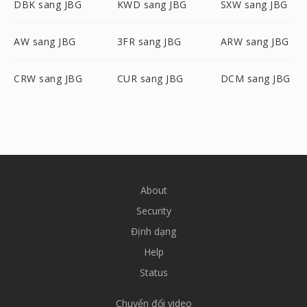
DBK sang JBG
KWD sang JBG
SXW sang JBG
AW sang JBG
3FR sang JBG
ARW sang JBG
CRW sang JBG
CUR sang JBG
DCM sang JBG
About
Security
Định dạng
Help
Status
Chuyển đổi video