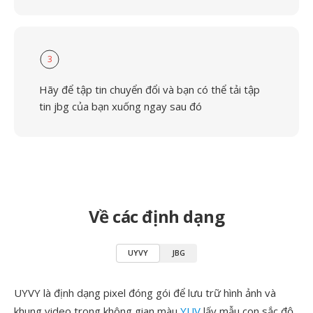
3
Hãy để tập tin chuyển đổi và bạn có thể tải tập
tin jbg của bạn xuống ngay sau đó
Về các định dạng
UYVY
JBG
UYVY là định dạng pixel đóng gói để lưu trữ hình ảnh và
khung video trong không gian màu
YUV
lấy mẫu con sắc độ