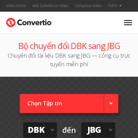
Video Editor
Add Subtitles to Video
Compress Video
Thêm
Bộ chuyển đổi DBK sang JBG
Chuyển đổi tài liệu DBK sang JBG — công cụ trực
tuyến miễn phí
Chọn Tập tin
DBK
JBG
đến