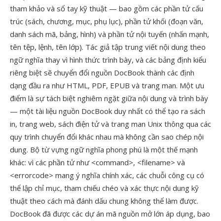
tham khảo và sổ tay kỹ thuật — bao gồm các phần tử cấu
trúc (sách, chương, mục, phụ lục), phần tử khối (đoạn văn,
danh sách mã, bảng, hình) và phần tử nội tuyến (nhấn mạnh,
tên tệp, lệnh, tên lớp). Tác giả tập trung viết nội dung theo
ngữ nghĩa thay vì hình thức trình bày, và các bảng định kiểu
riêng biệt sẽ chuyển đổi nguồn DocBook thành các định
dạng đầu ra như HTML, PDF, EPUB và trang man. Một ưu
điểm là sự tách biệt nghiêm ngặt giữa nội dung và trình bày
— một tài liệu nguồn DocBook duy nhất có thể tạo ra sách
in, trang web, sách điện tử và trang man Unix thông qua các
quy trình chuyển đổi khác nhau mà không cần sao chép nội
dung. Bộ từ vựng ngữ nghĩa phong phú là một thế mạnh
khác: vì các phần tử như <command>, <filename> và
<errorcode> mang ý nghĩa chính xác, các chuỗi công cụ có
thể lập chỉ mục, tham chiếu chéo và xác thực nội dung kỹ
thuật theo cách mà đánh dấu chung không thể làm được.
DocBook đã được các dự án mã nguồn mở lớn áp dụng, bao