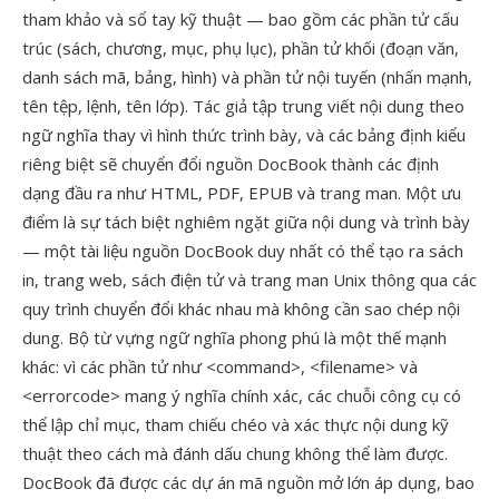
tham khảo và sổ tay kỹ thuật — bao gồm các phần tử cấu
trúc (sách, chương, mục, phụ lục), phần tử khối (đoạn văn,
danh sách mã, bảng, hình) và phần tử nội tuyến (nhấn mạnh,
tên tệp, lệnh, tên lớp). Tác giả tập trung viết nội dung theo
ngữ nghĩa thay vì hình thức trình bày, và các bảng định kiểu
riêng biệt sẽ chuyển đổi nguồn DocBook thành các định
dạng đầu ra như HTML, PDF, EPUB và trang man. Một ưu
điểm là sự tách biệt nghiêm ngặt giữa nội dung và trình bày
— một tài liệu nguồn DocBook duy nhất có thể tạo ra sách
in, trang web, sách điện tử và trang man Unix thông qua các
quy trình chuyển đổi khác nhau mà không cần sao chép nội
dung. Bộ từ vựng ngữ nghĩa phong phú là một thế mạnh
khác: vì các phần tử như <command>, <filename> và
<errorcode> mang ý nghĩa chính xác, các chuỗi công cụ có
thể lập chỉ mục, tham chiếu chéo và xác thực nội dung kỹ
thuật theo cách mà đánh dấu chung không thể làm được.
DocBook đã được các dự án mã nguồn mở lớn áp dụng, bao