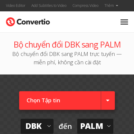
Video Editor
Add Subtitles to Video
Compress Video
Thêm
Bộ chuyển đổi DBK sang PALM
Bộ chuyển đổi DBK sang PALM trực tuyến —
miễn phí, không cần cài đặt
Chọn Tập tin
DBK
PALM
đến