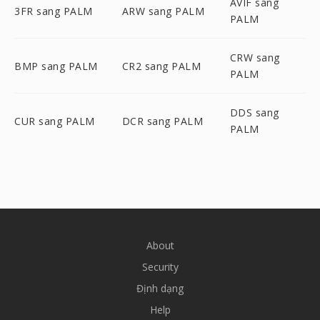
AVIF sang
3FR sang PALM
ARW sang PALM
PALM
CRW sang
BMP sang PALM
CR2 sang PALM
PALM
DDS sang
CUR sang PALM
DCR sang PALM
PALM
About
Security
Định dạng
Help