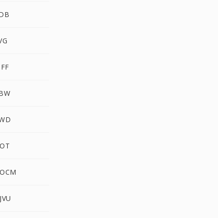
PDB
VG
IFF
ABW
KWD
DOT
DOCM
JVU