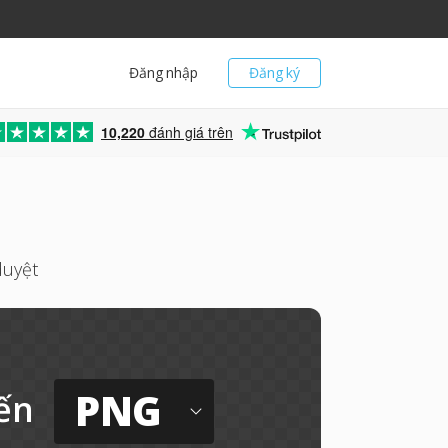
Đăng nhập
Đăng ký
10,220
đánh giá trên
duyệt
PNG
ến