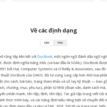
Về các định dạng
DBK
PNG
ở rộng tệp liên kết với
DocBook
, một ngôn ngữ đánh dấu ngữ ngh
huật, được định nghĩa bằng XML (và ban đầu là SGML). DocBook được
91 bởi HaL Computer Systems và O'Reilly & Associates, sau đó 
 thuật DocBook của OASIS. Bộ từ vựng cung cấp hơn 400 loại phầ
biệt cho sách, bài báo, trang tham khảo và sổ tay kỹ thuật — bao 
ách, chương, mục, phụ lục), phần tử khối (đoạn văn, danh sách mã, 
yến (nhấn mạnh, tên tệp, lệnh, tên lớp). Tác giả tập trung viết nội
hình thức trình bày, và các bảng định kiểu riêng biệt sẽ chuyển đổi
 các định dạng đầu ra như HTML, PDF, EPUB và trang man. Một 