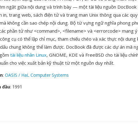
iêm ngặt giữa nội dung và trình bày — một tài liệu nguồn DocBook
h in, trang web, sách điện tử và trang man Unix thông qua các quy
 mà không cần sao chép nội dung. Bộ từ vựng ngữ nghĩa phong phú
 các phần tử như <command>, <filename> và <errorcode> mang ý 
 công cụ có thể lập chỉ mục, tham chiếu chéo và xác thực nội dung 
 dấu chung không thể làm được. DocBook đã được các dự án mã n
o gồm
tài liệu nhân Linux
, GNOME, KDE và FreeBSD cho tài liệu chính
chuẩn cho việc xuất bản kỹ thuật từ một nguồn duy nhất.
ển
:
OASIS / HaL Computer Systems
n đầu
: 1991