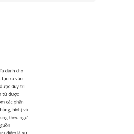
ĩa dành cho
 tạo ra vào
được duy trì
n tử được
gồm các phần
bảng, hình) và
 dung theo ngữ
 nguồn
ưu điểm là sự