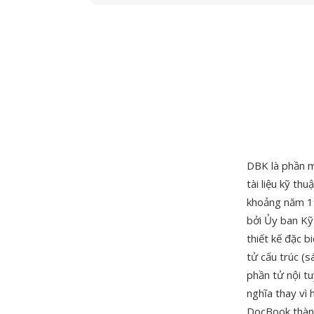
DBK là phần m
tài liệu kỹ t
khoảng năm 19
bởi Ủy ban Kỹ
thiết kế đặc 
tử cấu trúc (s
phần tử nội tu
nghĩa thay vì 
DocBook thành