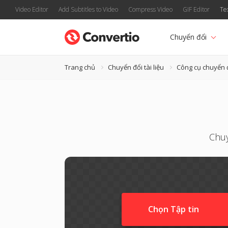
Video Editor
Add Subtitles to Video
Compress Video
GIF Editor
Te
Chuyển đổi
Trang chủ
Chuyển đổi tài liệu
Công cụ chuyển 
Chuy
Chọn Tập tin