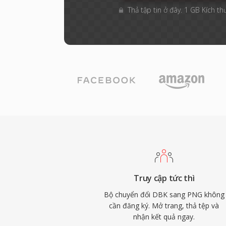
Thả tập tin ở đây. 1 GB Kích th
Truy cập tức thì
Bộ chuyển đổi DBK sang PNG không
cần đăng ký. Mở trang, thả tệp và
nhận kết quả ngay.