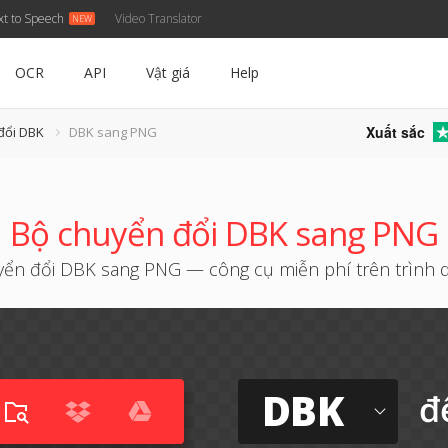
xt to Speech
Video Translator
OCR
API
Vật giá
Help
Xuất sắc
đổi DBK
DBK sang PNG
Bộ chuyển đổi DBK sang PNG
ển đổi DBK sang PNG — công cụ miễn phí trên trình 
DBK
đ