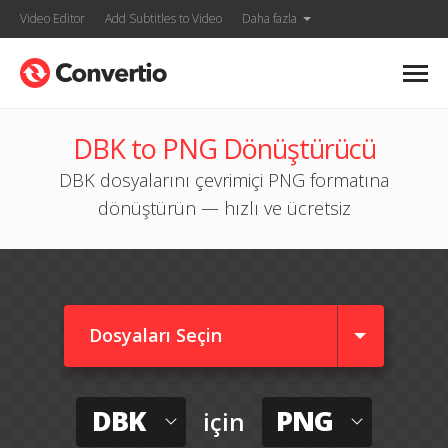
Video Editor
Add Subtitles to Video
Daha fazla
DBK to PNG Dönüştürücü
DBK dosyalarını çevrimiçi PNG formatına
dönüştürün — hızlı ve ücretsiz
Dosyaları Seçin
DBK
PNG
için