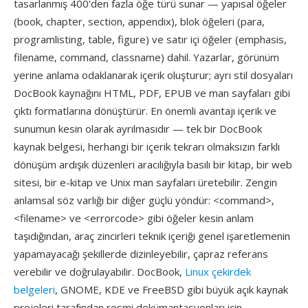
tasarlanmış 400'den fazla öğe türü sunar — yapısal öğeler
(book, chapter, section, appendix), blok öğeleri (para,
programlisting, table, figure) ve satır içi öğeler (emphasis,
filename, command, classname) dahil. Yazarlar, görünüm
yerine anlama odaklanarak içerik oluşturur; ayrı stil dosyaları
DocBook kaynağını HTML, PDF, EPUB ve man sayfaları gibi
çıktı formatlarına dönüştürür. En önemli avantajı içerik ve
sunumun kesin olarak ayrılmasıdır — tek bir DocBook
kaynak belgesi, herhangi bir içerik tekrarı olmaksızın farklı
dönüşüm ardışık düzenleri aracılığıyla basılı bir kitap, bir web
sitesi, bir e-kitap ve Unix man sayfaları üretebilir. Zengin
anlamsal söz varlığı bir diğer güçlü yöndür: <command>,
<filename> ve <errorcode> gibi öğeler kesin anlam
taşıdığından, araç zincirleri teknik içeriği genel işaretlemenin
yapamayacağı şekillerde dizinleyebilir, çapraz referans
verebilir ve doğrulayabilir. DocBook,
Linux çekirdek
belgeleri
, GNOME, KDE ve FreeBSD gibi büyük açık kaynak
projeleri tarafından resmi dokümantasyonları için