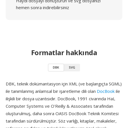
Haydi dosyayı dönüştürün ve svg dosyanızı
hemen sonra indirebilirsiniz
Formatlar hakkında
DBK
SVG
DBK, teknik dokümantasyon için XML (ve başlangıçta SGML)
ile tanımlanmış anlamsal bir işaretleme dili olan
DocBook
ile
ilişkili bir dosya uzantısıdır. DocBook, 1991 civarında HaL
Computer Systems ve O'Reilly & Associates tarafından
oluşturulmuş, daha sonra OASIS DocBook Teknik Komitesi
tarafından sürdürülmüştür. Söz varlığı, kitaplar, makaleler,