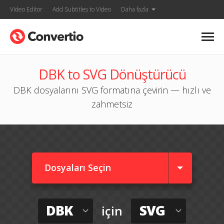
Video Editor
Add Subtitles to Video
Daha fazla
DBK to SVG Dönüştürücü
DBK dosyalarını SVG formatına çevirin — hızlı ve
zahmetsiz
Dosyaları Seçin
DBK
SVG
için