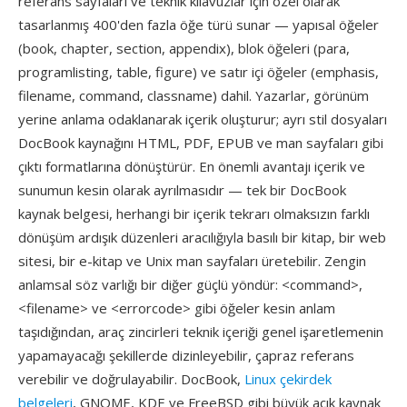
referans sayfaları ve teknik kılavuzlar için özel olarak
tasarlanmış 400'den fazla öğe türü sunar — yapısal öğeler
(book, chapter, section, appendix), blok öğeleri (para,
programlisting, table, figure) ve satır içi öğeler (emphasis,
filename, command, classname) dahil. Yazarlar, görünüm
yerine anlama odaklanarak içerik oluşturur; ayrı stil dosyaları
DocBook kaynağını HTML, PDF, EPUB ve man sayfaları gibi
çıktı formatlarına dönüştürür. En önemli avantajı içerik ve
sunumun kesin olarak ayrılmasıdır — tek bir DocBook
kaynak belgesi, herhangi bir içerik tekrarı olmaksızın farklı
dönüşüm ardışık düzenleri aracılığıyla basılı bir kitap, bir web
sitesi, bir e-kitap ve Unix man sayfaları üretebilir. Zengin
anlamsal söz varlığı bir diğer güçlü yöndür: <command>,
<filename> ve <errorcode> gibi öğeler kesin anlam
taşıdığından, araç zincirleri teknik içeriği genel işaretlemenin
yapamayacağı şekillerde dizinleyebilir, çapraz referans
verebilir ve doğrulayabilir. DocBook,
Linux çekirdek
belgeleri
, GNOME, KDE ve FreeBSD gibi büyük açık kaynak