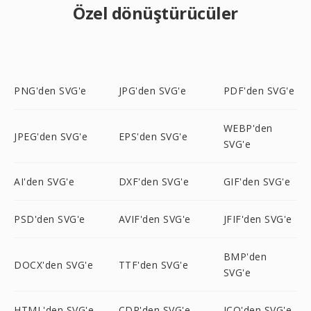
Özel dönüştürücüler
PNG'den SVG'e
JPG'den SVG'e
PDF'den SVG'e
WEBP'den
JPEG'den SVG'e
EPS'den SVG'e
SVG'e
AI'den SVG'e
DXF'den SVG'e
GIF'den SVG'e
PSD'den SVG'e
AVIF'den SVG'e
JFIF'den SVG'e
BMP'den
DOCX'den SVG'e
TTF'den SVG'e
SVG'e
HTML'den SVG'e
CDR'den SVG'e
ICO'den SVG'e