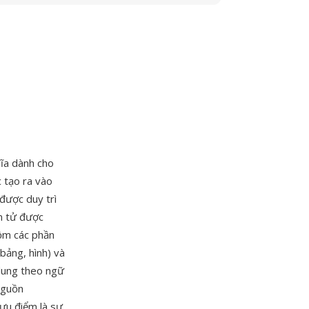
ĩa dành cho
 tạo ra vào
được duy trì
n tử được
gồm các phần
bảng, hình) và
 dung theo ngữ
 nguồn
ưu điểm là sự