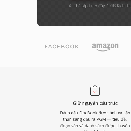
Thả tập tin ở đây. 1 GB Kích th
Giữ nguyên cấu trúc
Đánh dấu DocBook được ánh xạ cẩn
thận sang đầu ra PGM — tiêu đề,
đoạn văn và danh sách được chuyển