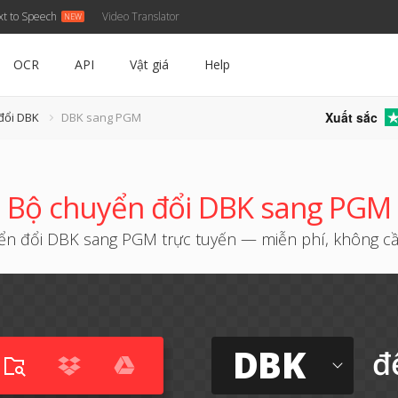
xt to Speech
Video Translator
OCR
API
Vật giá
Help
Xuất sắc
đổi DBK
DBK sang PGM
Bộ chuyển đổi DBK sang PGM
n đổi DBK sang PGM trực tuyến — miễn phí, không cầ
DBK
đ