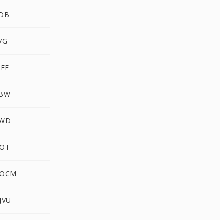
PDB
VG
IFF
ABW
KWD
DOT
DOCM
JVU