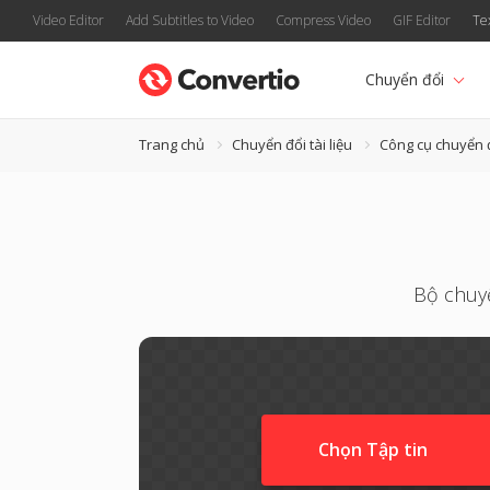
Video Editor
Add Subtitles to Video
Compress Video
GIF Editor
Te
Chuyển đổi
Trang chủ
Chuyển đổi tài liệu
Công cụ chuyển 
Bộ chuyể
Chọn Tập tin