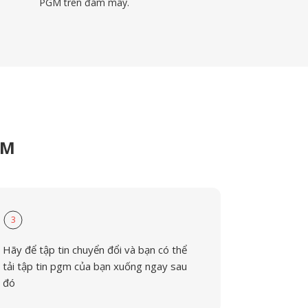
PGM trên đám mây.
GM
3
Hãy để tập tin chuyển đổi và bạn có thể
tải tập tin pgm của bạn xuống ngay sau
đó