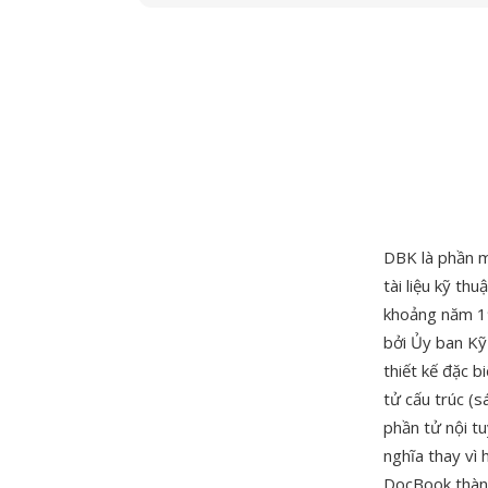
DBK là phần m
tài liệu kỹ t
khoảng năm 19
bởi Ủy ban Kỹ
thiết kế đặc 
tử cấu trúc (s
phần tử nội tu
nghĩa thay vì 
DocBook thành