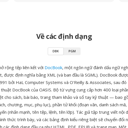
Về các định dạng
DBK
PGM
ở rộng tệp liên kết với
DocBook
, một ngôn ngữ đánh dấu ngữ ngh
huật, được định nghĩa bằng XML (và ban đầu là SGML). DocBook được
91 bởi HaL Computer Systems và O'Reilly & Associates, sau đó 
 thuật DocBook của OASIS. Bộ từ vựng cung cấp hơn 400 loại phầ
biệt cho sách, bài báo, trang tham khảo và sổ tay kỹ thuật — bao 
ách, chương, mục, phụ lục), phần tử khối (đoạn văn, danh sách mã, 
yến (nhấn mạnh, tên tệp, lệnh, tên lớp). Tác giả tập trung viết nội
hình thức trình bày, và các bảng định kiểu riêng biệt sẽ chuyển đổi
 các định dạng đầu ra như HTML, PDF, EPUB và trang man. Một 