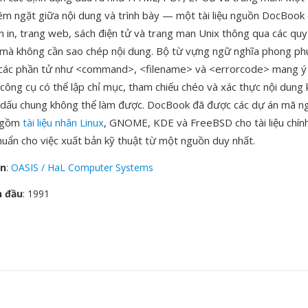
iêm ngặt giữa nội dung và trình bày — một tài liệu nguồn DocBook
h in, trang web, sách điện tử và trang man Unix thông qua các quy
 mà không cần sao chép nội dung. Bộ từ vựng ngữ nghĩa phong phú
 các phần tử như <command>, <filename> và <errorcode> mang ý 
 công cụ có thể lập chỉ mục, tham chiếu chéo và xác thực nội dung 
 dấu chung không thể làm được. DocBook đã được các dự án mã n
o gồm
tài liệu nhân Linux
, GNOME, KDE và FreeBSD cho tài liệu chính
chuẩn cho việc xuất bản kỹ thuật từ một nguồn duy nhất.
ển
:
OASIS / HaL Computer Systems
n đầu
: 1991