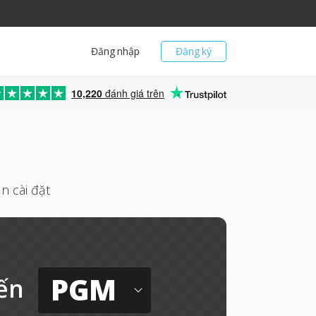
Đăng nhập
Đăng ký
10,220
đánh giá trên
n cài đặt
PGM
ến