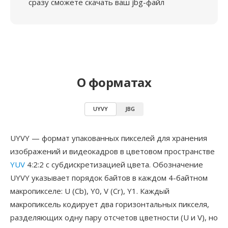
сразу сможете скачать ваш jbg-файл
О форматах
UYVY
JBG
UYVY — формат упакованных пикселей для хранения
изображений и видеокадров в цветовом пространстве
YUV
4:2:2 с субдискретизацией цвета. Обозначение
UYVY указывает порядок байтов в каждом 4-байтном
макропикселе: U (Cb), Y0, V (Cr), Y1. Каждый
макропиксель кодирует два горизонтальных пикселя,
разделяющих одну пару отсчетов цветности (U и V), но