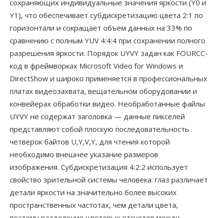
сохраняющих индивидуальные значения яркости (Y0 и
Y1), что обеспечивает субдискретизацию цвета 2:1 по
горизонтали и сокращает объем данных на 33% по
сравнению с полным YUV 4:4:4 при сохранении полного
разрешения яркости. Порядок UYVY задан как FOURCC-
код в фреймворках Microsoft Video for Windows и
DirectShow и широко применяется в профессиональных
платах видеозахвата, вещательном оборудовании и
конвейерах обработки видео. Необработанные файлы
UYVY не содержат заголовка — данные пикселей
представляют собой плоскую последовательность
четверок байтов U,Y,V,Y, для чтения которой
необходимо внешнее указание размеров
изображения. Субдискретизация 4:2:2 использует
свойство зрительной системы человека: глаз различает
детали яркости на значительно более высоких
пространственных частотах, чем детали цвета,
поэтому разделение цветовых отсчетов между