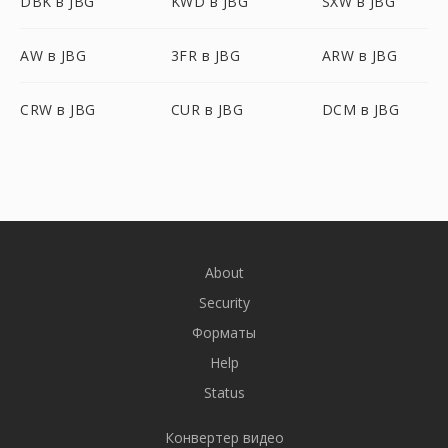
DBK в JBG
KWD в JBG
SXW в JBG
AW в JBG
3FR в JBG
ARW в JBG
CRW в JBG
CUR в JBG
DCM в JBG
About
Security
Форматы
Help
Status
Конвертер видео