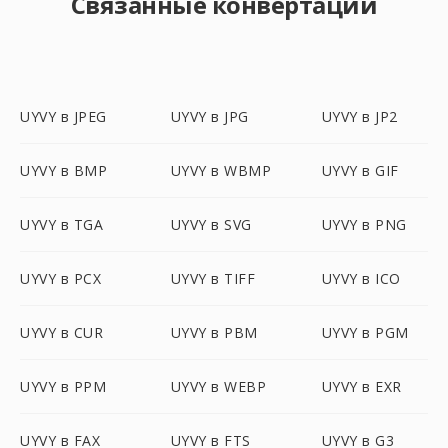
Связанные конвертации
UYVY в JPEG
UYVY в JPG
UYVY в JP2
UYVY в BMP
UYVY в WBMP
UYVY в GIF
UYVY в TGA
UYVY в SVG
UYVY в PNG
UYVY в PCX
UYVY в TIFF
UYVY в ICO
UYVY в CUR
UYVY в PBM
UYVY в PGM
UYVY в PPM
UYVY в WEBP
UYVY в EXR
UYVY в FAX
UYVY в FTS
UYVY в G3