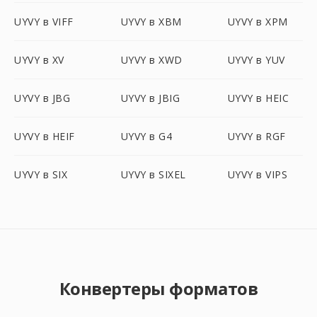
UYVY в VIFF
UYVY в XBM
UYVY в XPM
UYVY в XV
UYVY в XWD
UYVY в YUV
UYVY в JBG
UYVY в JBIG
UYVY в HEIC
UYVY в HEIF
UYVY в G4
UYVY в RGF
UYVY в SIX
UYVY в SIXEL
UYVY в VIPS
Конвертеры форматов