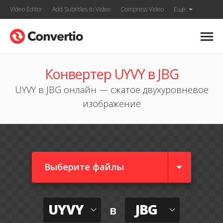
Video Editor
Add Subtitles to Video
Compress Video
Ещё
Конвертер UYVY в JBG
UYVY в JBG онлайн — сжатое двухуровневое
изображение
Выберите файлы
UYVY
JBG
в