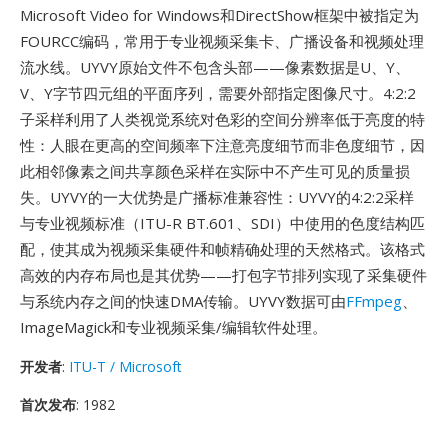
Microsoft Video for Windows和DirectShow框架中被指定为
FOURCC编码，常用于专业视频采集卡、广播设备和视频处理
流水线。UYVY原始文件不包含头部——像素数据是U、Y、
V、Y字节四元组的平面序列，需要外部指定图像尺寸。4:2:2
子采样利用了人类视觉系统对色彩的空间分辨率低于亮度的特
性：人眼在更高的空间频率下注意亮度细节而非色度细节，因
此相邻像素之间共享颜色采样在实际中不产生可见的质量损
失。UYVY的一大优势是广播标准兼容性：UYVY的4:2:2采样
与专业视频标准（ITU-R BT.601、SDI）中使用的色度结构匹
配，使其成为视频采集硬件和帧精确处理的天然格式。该格式
高效的内存布局也是其优势——打包字节排列实现了采集硬件
与系统内存之间的快速DMA传输。UYVY数据可由
FFmpeg
、
ImageMagick和专业视频采集/编辑软件处理。
开发者
:
ITU-T / Microsoft
首次发布
: 1982