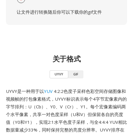
让文件进行转换随后你可以下载你的gif文件
关于格式
UYVY
GIF
UYVY是一种用于以
YUV
4:2:2色度子采样色彩空间存储图像和
视频帧的打包像素格式，UYVY标识表示每个4字节宏像素内的
字节排列：U（Cb）、Y0、V（Cr）、Y1。每个宏像素编码两
个水平像素，共享一对色度采样（U和V）但保留各自的亮度
值（Y0和Y1），实现2:1水平色度子采样，与全4:4:4 YUV相比
数据量减少33%，同时保持完整的亮度分辨率。UYVY排序在