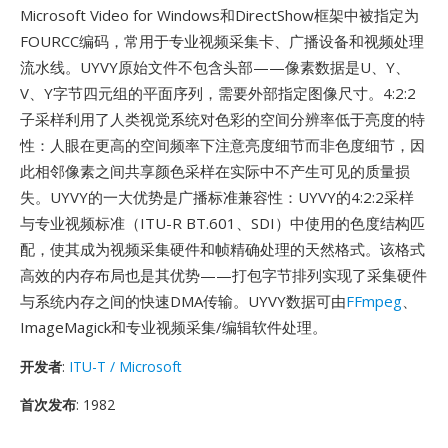
Microsoft Video for Windows和DirectShow框架中被指定为
FOURCC编码，常用于专业视频采集卡、广播设备和视频处理
流水线。UYVY原始文件不包含头部——像素数据是U、Y、
V、Y字节四元组的平面序列，需要外部指定图像尺寸。4:2:2
子采样利用了人类视觉系统对色彩的空间分辨率低于亮度的特
性：人眼在更高的空间频率下注意亮度细节而非色度细节，因
此相邻像素之间共享颜色采样在实际中不产生可见的质量损
失。UYVY的一大优势是广播标准兼容性：UYVY的4:2:2采样
与专业视频标准（ITU-R BT.601、SDI）中使用的色度结构匹
配，使其成为视频采集硬件和帧精确处理的天然格式。该格式
高效的内存布局也是其优势——打包字节排列实现了采集硬件
与系统内存之间的快速DMA传输。UYVY数据可由
FFmpeg
、
ImageMagick和专业视频采集/编辑软件处理。
开发者
:
ITU-T / Microsoft
首次发布
: 1982