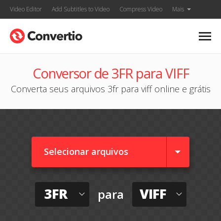
Video Editor
Add Subtitles to Video
Compress Video
Mais
Conversor de 3FR para VIFF
Converta seus arquivos 3fr para viff online e grátis
Selecionar arquivos
3FR
VIFF
para