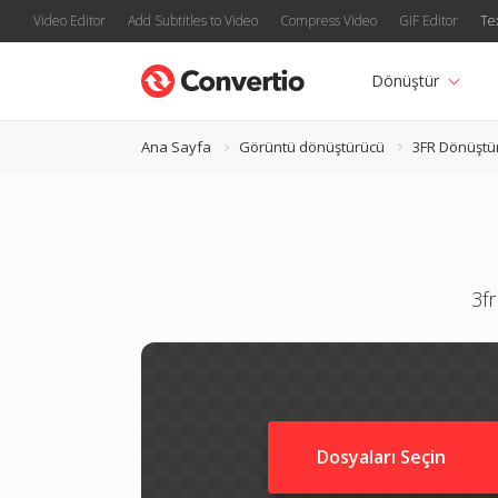
Video Editor
Add Subtitles to Video
Compress Video
GIF Editor
Te
Dönüştür
Ana Sayfa
Görüntü dönüştürücü
3FR Dönüştü
3fr
Dosyaları Seçin