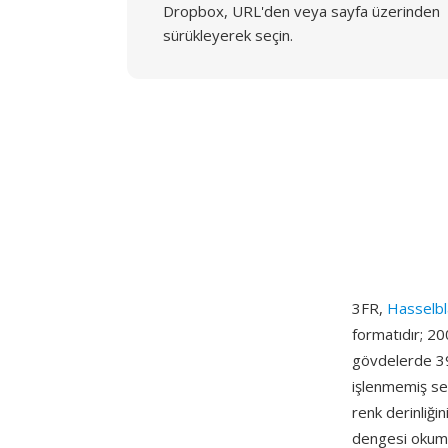
Dropbox, URL'den veya sayfa üzerinden
sürükleyerek seçin.
3FR,
Hasselb
formatıdır; 20
gövdelerde 39
işlenmemiş sen
renk derinliğin
dengesi okuma