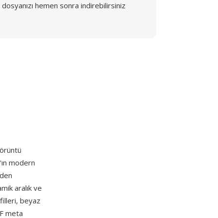
dosyanızı hemen sonra indirebilirsiniz
görüntü
d'ın modern
nden
mik aralık ve
illeri, beyaz
IF meta