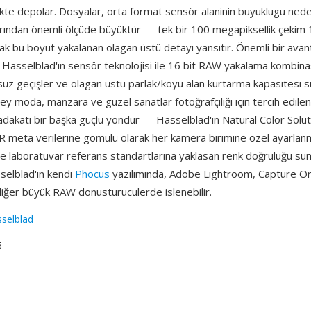
rlikte depolar. Dosyalar, orta format sensör alaninin buyuklugu nede
ından önemli ölçüde büyüktür — tek bir 100 megapiksellik çekim 
ak bu boyut yakalanan olagan üstü detayı yansıtır. Önemli bir avant
: Hasselblad'ın sensör teknolojisi ile 16 bit RAW yakalama kombin
üz geçişler ve olagan üstü parlak/koyu alan kurtarma kapasitesi s
ey moda, manzara ve guzel sanatlar fotoğrafçılığı için tercih edile
adakati bir başka güçlü yondur — Hasselblad'ın Natural Color Solu
FR meta verilerine gömülü olarak her kamera birimine özel ayarlanm
 ve laboratuvar referans standartlarına yaklasan renk doğruluğu su
selblad'ın kendi
Phocus
yazılımında, Adobe Lightroom, Capture Ön
iğer büyük RAW donusturuculerde islenebilir.
selblad
5