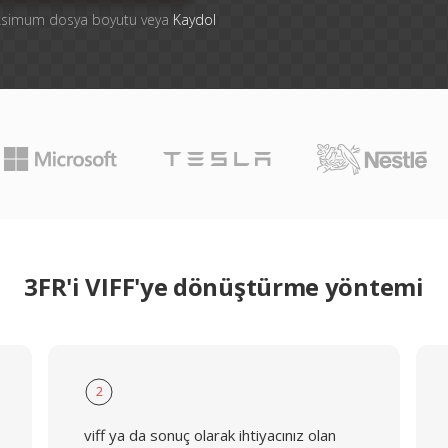
aksimum dosya boyutu veya
Kaydol
3FR'i VIFF'ye dönüştürme yöntemi
2
viff ya da sonuç olarak ihtiyacınız olan