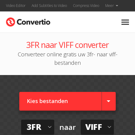
Video Editor
Add Subtitles to Video
Compress Video
Meer
3FR naar VIFF converter
Converteer online gratis uw 3fr- naar viff-
bestanden
Kies bestanden
3FR
VIFF
naar