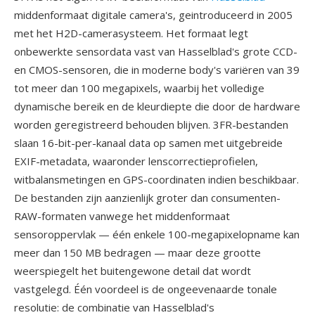
middenformaat digitale camera's, geintroduceerd in 2005
met het H2D-camerasysteem. Het formaat legt
onbewerkte sensordata vast van Hasselblad's grote CCD-
en CMOS-sensoren, die in moderne body's variëren van 39
tot meer dan 100 megapixels, waarbij het volledige
dynamische bereik en de kleurdiepte die door de hardware
worden geregistreerd behouden blijven. 3FR-bestanden
slaan 16-bit-per-kanaal data op samen met uitgebreide
EXIF-metadata, waaronder lenscorrectieprofielen,
witbalansmetingen en GPS-coordinaten indien beschikbaar.
De bestanden zijn aanzienlijk groter dan consumenten-
RAW-formaten vanwege het middenformaat
sensoroppervlak — één enkele 100-megapixelopname kan
meer dan 150 MB bedragen — maar deze grootte
weerspiegelt het buitengewone detail dat wordt
vastgelegd. Één voordeel is de ongeevenaarde tonale
resolutie: de combinatie van Hasselblad's