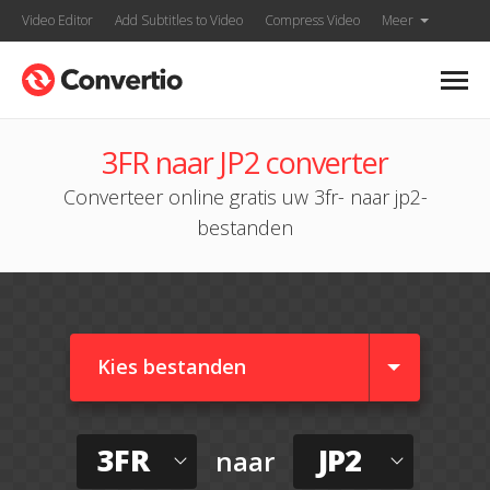
Video Editor
Add Subtitles to Video
Compress Video
Meer
3FR naar JP2 converter
Converteer online gratis uw 3fr- naar jp2-
bestanden
Kies bestanden
3FR
JP2
naar