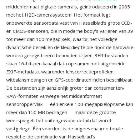
middenformaat digitale camera's, geintroduceerd in 2005
met het H2D-camerasysteem. Het formaat legt
onbewerkte sensordata vast van Hasselblad's grote CCD-
en CMOS-sensoren, die in moderne body's variëren van 39
tot meer dan 100 megapixels, waarbij het volledige
dynamische bereik en de kleurdiepte die door de hardware
worden geregistreerd behouden blijven. 3FR-bestanden
slaan 16-bit-per-kanaal data op samen met uitgebreide
EXIF-metadata, waaronder lenscorrectieprofielen,
witbalansmetingen en GPS-coordinaten indien beschikbaar.
De bestanden zijn aanzienlijk groter dan consumenten-
RAW-formaten vanwege het middenformaat
sensoroppervlak — één enkele 100-megapixelopname kan
meer dan 150 MB bedragen — maar deze grootte
weerspiegelt het buitengewone detail dat wordt
vastgelegd. Één voordeel is de ongeevenaarde tonale
resolutie: de combinatie van Hasselblad's