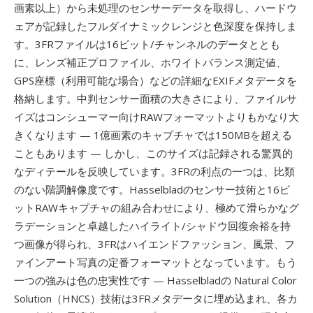
画素以上）から未処理のセンサーデータを取得し、ハードウ
ェアが記録したフルダイナミックレンジと色深度を保持しま
す。3FRファイルは16ビット/チャンネルのデータととも
に、レンズ補正プロファイル、ホワイトバランス測定値、
GPS座標（利用可能な場合）などの詳細なEXIFメタデータを
格納します。中判センサー面積の大きさにより、ファイルサ
イズはコンシューマー向けRAWフォーマットよりもかなり大
きくなります — 1億画素のキャプチャでは150MBを超える
こともあります — しかし、このサイズは記録される驚異的
なディテールを反映しています。3FRの利点の一つは、比類
のない階調解像度です。Hasselbladのセンサー技術と16ビ
ットRAWキャプチャの組み合わせにより、極めて滑らかなグ
ラデーションと卓越したハイライト/シャドウ回復余裕を持
つ画像が得られ、3FRはハイエンドファッション、風景、フ
ァインアート写真の定番フォーマットとなっています。もう
一つの強みは色の忠実性です — Hasselbladの Natural Color
Solution（HNCS）技術は3FRメタデータに埋め込まれ、各カ