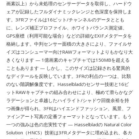
画素以上）から未処理のセンサーデータを取得し、ハードウ
ェアが記録したフルダイナミックレンジと色深度を保持しま
す。3FRファイルは16ビット/チャンネルのデータととも
に、レンズ補正プロファイル、ホワイトバランス測定値、
GPS座標（利用可能な場合）などの詳細なEXIFメタデータを
格納します。中判センサー面積の大きさにより、ファイルサ
イズはコンシューマー向けRAWフォーマットよりもかなり大
きくなります — 1億画素のキャプチャでは150MBを超える
こともあります — しかし、このサイズは記録される驚異的
なディテールを反映しています。3FRの利点の一つは、比類
のない階調解像度です。Hasselbladのセンサー技術と16ビ
ットRAWキャプチャの組み合わせにより、極めて滑らかなグ
ラデーションと卓越したハイライト/シャドウ回復余裕を持
つ画像が得られ、3FRはハイエンドファッション、風景、フ
ァインアート写真の定番フォーマットとなっています。もう
一つの強みは色の忠実性です — Hasselbladの Natural Color
Solution（HNCS）技術は3FRメタデータに埋め込まれ、各カ