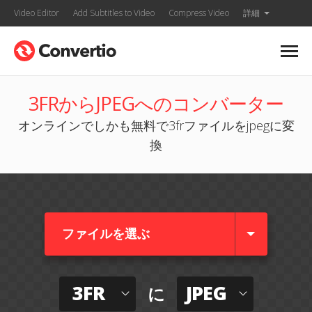
Video Editor
Add Subtitles to Video
Compress Video
詳細
3FRからJPEGへのコンバーター
オンラインでしかも無料で3frファイルをjpegに変
換
ファイルを選ぶ
3FR
JPEG
に