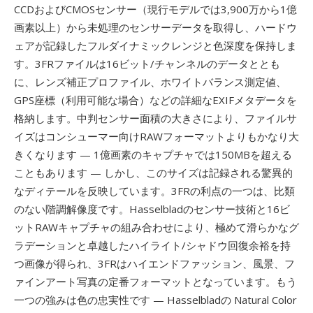
CCDおよびCMOSセンサー（現行モデルでは3,900万から1億
画素以上）から未処理のセンサーデータを取得し、ハードウ
ェアが記録したフルダイナミックレンジと色深度を保持しま
す。3FRファイルは16ビット/チャンネルのデータととも
に、レンズ補正プロファイル、ホワイトバランス測定値、
GPS座標（利用可能な場合）などの詳細なEXIFメタデータを
格納します。中判センサー面積の大きさにより、ファイルサ
イズはコンシューマー向けRAWフォーマットよりもかなり大
きくなります — 1億画素のキャプチャでは150MBを超える
こともあります — しかし、このサイズは記録される驚異的
なディテールを反映しています。3FRの利点の一つは、比類
のない階調解像度です。Hasselbladのセンサー技術と16ビ
ットRAWキャプチャの組み合わせにより、極めて滑らかなグ
ラデーションと卓越したハイライト/シャドウ回復余裕を持
つ画像が得られ、3FRはハイエンドファッション、風景、フ
ァインアート写真の定番フォーマットとなっています。もう
一つの強みは色の忠実性です — Hasselbladの Natural Color