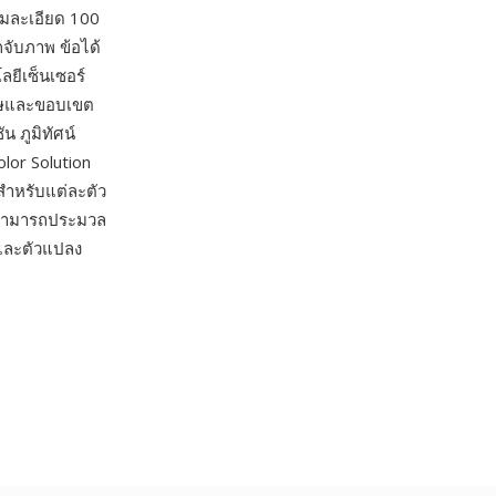
ามละเอียด 100
จับภาพ ข้อได้
ยีเซ็นเซอร์
เศษและขอบเขต
น ภูมิทัศน์
lor Solution
ะสำหรับแต่ละตัว
R สามารถประมวล
และตัวแปลง