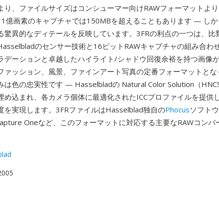
より、ファイルサイズはコンシューマー向けRAWフォーマットよ
 1億画素のキャプチャでは150MBを超えることもあります — し
る驚異的なディテールを反映しています。3FRの利点の一つは、比
asselbladのセンサー技術と16ビットRAWキャプチャの組み合
ラデーションと卓越したハイライト/シャドウ回復余裕を持つ画像が
ファッション、風景、ファインアート写真の定番フォーマットとな
の忠実性です — Hasselbladの Natural Color Solution（H
埋め込まれ、各カメラ個体に最適化されたICCプロファイルを提供
を実現します。3FRファイルはHasselblad独自の
Phocus
ソフトウ
om、Capture Oneなど、このフォーマットに対応する主要なRAWコン
blad
 2005