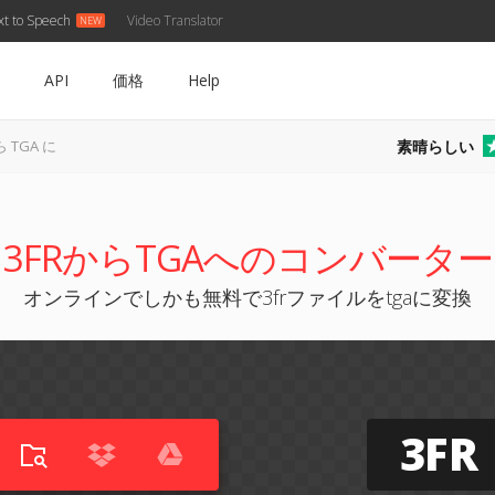
xt to Speech
Video Translator
API
価格
Help
素晴らしい
ら TGA に
3FRからTGAへのコンバーター
オンラインでしかも無料で3frファイルをtgaに変換
3FR