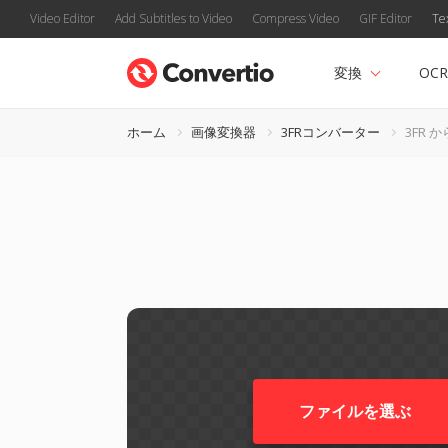
Video Editor
Add Subtitles to Video
Compress Video
GIF Editor
Te
変換
OCR
ホーム
画像変換器
3FRコンバーター
3FR か
ファイルを選ぶ