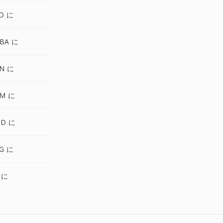
D に
BA に
N に
BM に
WD に
IG に
 に