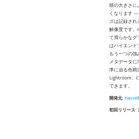
積の大きさに
くなります —
ズは記録され
解像度です。H
て滑らかなグ
はハイエンド
もう一つの強みは色
メタデータに
準に迫る色精度
Lightro
できます。
開発元
:
Hassel
初回リリース
: