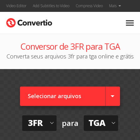
Video Editor
Add Subtitles to Video
Compress Video
Mais
Conversor de 3FR para TGA
Converta seus arquivos 3fr para tga online e grátis
Selecionar arquivos
3FR
TGA
para