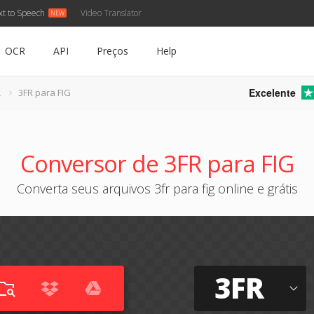
xt to Speech
Video Translator
OCR
API
Preços
Help
Excelente
R
3FR para FIG
Conversor de 3FR para FIG
Converta seus arquivos 3fr para fig online e grátis
3FR