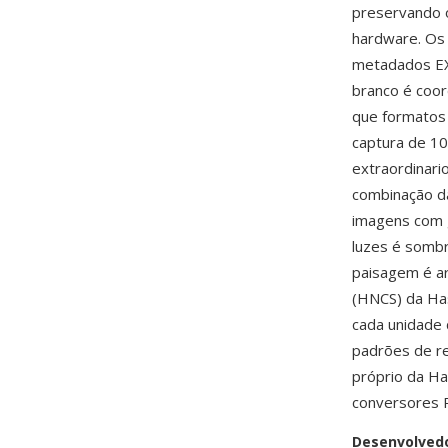
preservando o
hardware. Os
metadados EXI
branco é coor
que formatos
captura de 1
extraordinari
combinação da
imagens com g
luzes é sombr
paisagem é art
(HNCS) da Has
cada unidade 
padrões de re
próprio da H
conversores 
Desenvolved