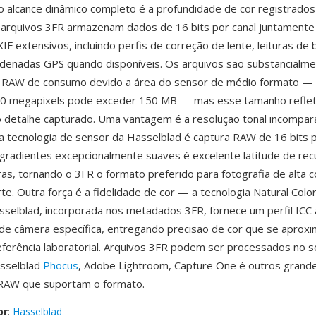
 alcance dinâmico completo é a profundidade de cor registrados
 arquivos 3FR armazenam dados de 16 bits por canal juntament
F extensivos, incluindo perfis de correção de lente, leituras de 
denadas GPS quando disponíveis. Os arquivos são substancialm
 RAW de consumo devido a área do sensor de médio formato — 
00 megapixels pode exceder 150 MB — mas esse tamanho refle
o detalhe capturado. Uma vantagem é a resolução tonal incompará
 tecnologia de sensor da Hasselblad é captura RAW de 16 bits 
radientes excepcionalmente suaves é excelente latitude de re
as, tornando o 3FR o formato preferido para fotografia de alta c
e. Outra força é a fidelidade de cor — a tecnologia Natural Color
selblad, incorporada nos metadados 3FR, fornece um perfil ICC 
de câmera específica, entregando precisão de cor que se aprox
ferência laboratorial. Arquivos 3FR podem ser processados no 
asselblad
Phocus
, Adobe Lightroom, Capture One é outros grand
RAW que suportam o formato.
or
:
Hasselblad