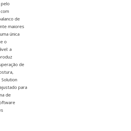
 pelo
e com
balanco de
ente maiores
uma única
te o
vel: a
produz
cuperação de
ostura,
 Solution
ajustado para
ima de
software
es