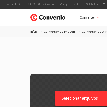
Video Editor
Add Subtitles to Video
Compress Video
GIF Editor
Te
Converter
Início
Conversor de imagem
Conversor de 3F
Selecionar arquivos