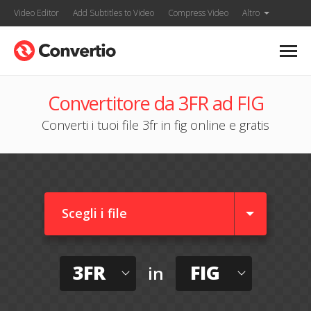
Video Editor
Add Subtitles to Video
Compress Video
Altro
Convertitore da 3FR ad FIG
Converti i tuoi file 3fr in fig online e gratis
Scegli i file
3FR
FIG
in