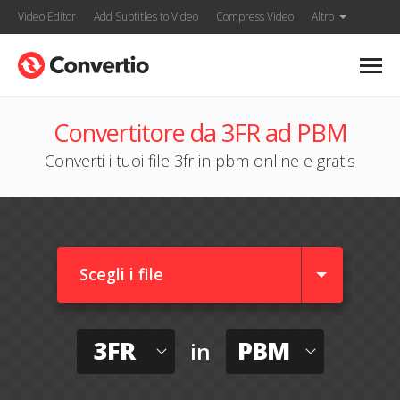
Video Editor
Add Subtitles to Video
Compress Video
Altro
Convertitore da 3FR ad PBM
Converti i tuoi file 3fr in pbm online e gratis
Scegli i file
3FR
PBM
in