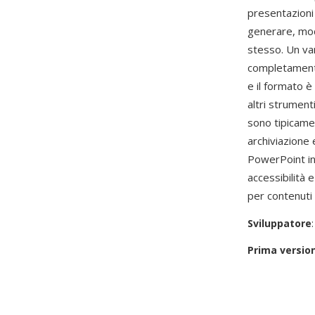
presentazioni
generare, mod
stesso. Un van
completamente
e il formato 
altri strument
sono tipicamen
archiviazione 
PowerPoint inc
accessibilità 
per contenuti 
Sviluppatore
Prima versio