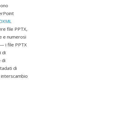
sono
erPoint
OXML
re file PPTX,
te e numerosi
 — i file PPTX
 di
 di
tadati di
i interscambio