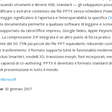
 usando strumenti e librerie XML standard — gli sviluppatori pos
ificare o estrarre contenuto dai file PPTX senza richiedere Pow
taggio significativo è l'apertura e l'interoperabilità: la specifica
O
 documentata permette a qualsiasi software di leggere e scrive
è supportato da LibreOffice Impress, Google Slides, Apple Keyno
i. La compressione ZIP integrata è un altro punto di forza pratico
te del 50-75% più piccoli dei file PPT equivalenti, riducendo costi
e trasferimento. Il formato supporta tutte le funzionalità moderne
lusi SmartArt, modelli 3D, transizioni morph, font incorporati, me
e capacità di co-authoring. PPTX è diventato il formato standard d
di presentazione in tutto il mondo.
:
Microsoft
ne
: 30 gennaio 2007