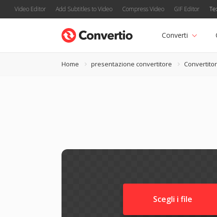
Video Editor
Add Subtitles to Video
Compress Video
GIF Editor
Te
Converti
Home
presentazione convertitore
Convertito
Scegli i file