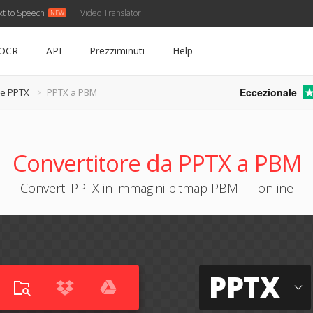
xt to Speech
Video Translator
OCR
API
Prezziminuti
Help
Eccezionale
re PPTX
PPTX a PBM
Convertitore da PPTX a PBM
Converti PPTX in immagini bitmap PBM — online
PPTX