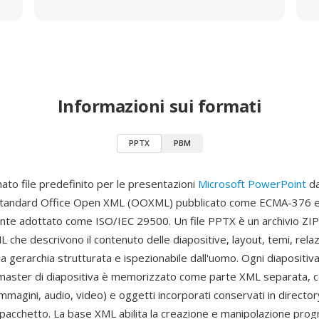
Informazioni sui formati
PPTX
PBM
ato file predefinito per le presentazioni
Microsoft PowerPoint
da
 standard Office Open XML (OOXML) pubblicato come ECMA-376 
te adottato come ISO/IEC 29500. Un file PPTX è un archivio ZI
che descrivono il contenuto delle diapositive, layout, temi, relaz
a gerarchia strutturata e ispezionabile dall'uomo. Ogni diapositiva
 master di diapositiva è memorizzato come parte XML separata, c
immagini, audio, video) e oggetti incorporati conservati in directo
l pacchetto. La base XML abilita la creazione e manipolazione pro