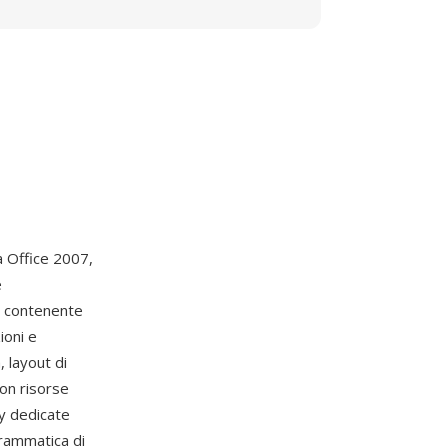
 Office 2007,
e
P contenente
ioni e
, layout di
on risorse
ry dedicate
grammatica di