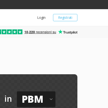
Login
Registrati
10,220
recensioni su
PBM
in