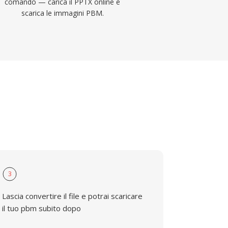
comando — carica il PPTX online e
scarica le immagini PBM.
3
Lascia convertire il file e potrai scaricare
il tuo pbm subito dopo