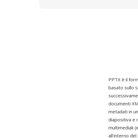
PPTX è il form
basato sullo
successivamen
documenti XML 
metadati in un
diapositiva e
multimediali (
all'interno de