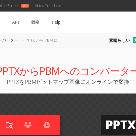
xt to Speech
Video Translator
API
価格
Help
素晴らしい
コンバーター
PPTX から PBM に
PPTXからPBMへのコンバータ
PPTXをPBMビットマップ画像にオンラインで変換
PPTX