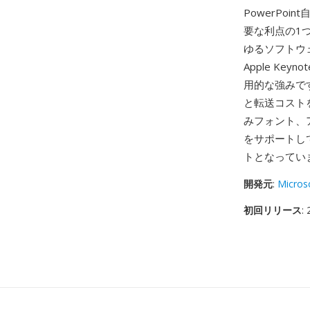
PowerPo
要な利点の1
ゆるソフトウェア
Apple K
用的な強みです
と転送コストを
みフォント、ア
をサポートし
トとなってい
開発元
:
Micros
初回リリース
: