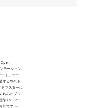
Open
ンテーション
アウト、テー
するXMLド
イドマスターは
め込みオブジ
標準XMLツー
可能です —