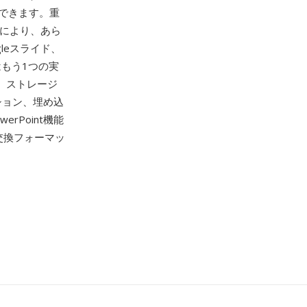
ができます。重
により、あら
gleスライド、
はもう1つの実
く、ストレージ
ション、埋め込
Point機能
交換フォーマッ