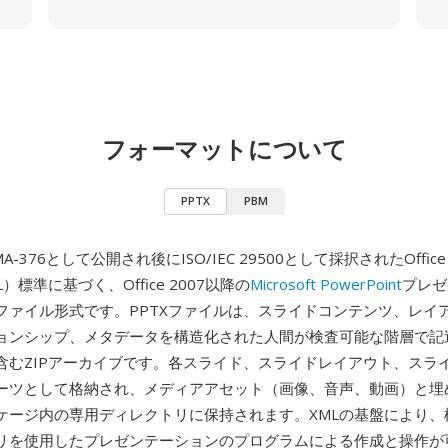
フォーマットについて
PPTX
PBM
A-376として公開され後にISO/IEC 29500として採択されたOffice 
L）標準に基づく、Office 2007以降の
Microsoft PowerPoint
プレゼ
ファイル形式です。PPTXファイルは、スライドコンテンツ、レイ
ョンシップ、メタデータを構造化された人間が検査可能な階層で記述
含むZIPアーカイブです。各スライド、スライドレイアウト、スラ
パーツとして格納され、メディアアセット（画像、音声、動画）と埋
ケージ内の専用ディレクトリに保持されます。XMLの基盤により、
リを使用したプレゼンテーションのプログラムによる作成と操作が