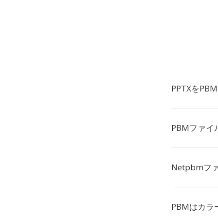
PPTXをP
PBMファイ
Netpbm
PBMはカ