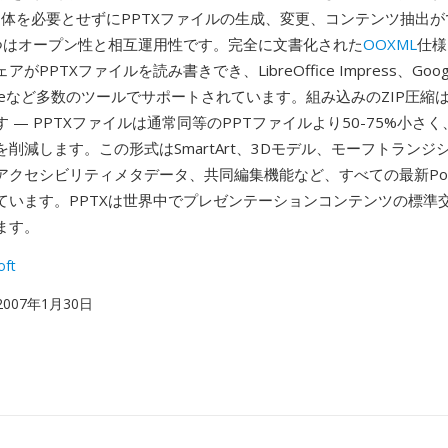
int自体を必要とせずにPPTXファイルの生成、変更、コンテンツ抽出
つはオープン性と相互運用性です。完全に文書化された
OOXML
仕様
がPPTXファイルを読み書きでき、LibreOffice Impress、Goo
eynoteなど多数のツールでサポートされています。組み込みのZIP圧縮
 — PPTXファイルは通常同等のPPTファイルより50-75%小さ
削減します。この形式はSmartArt、3Dモデル、モーフトランジ
クセシビリティメタデータ、共同編集機能など、すべての最新Power
ています。PPTXは世界中でプレゼンテーションコンテンツの標準
ます。
oft
 2007年1月30日