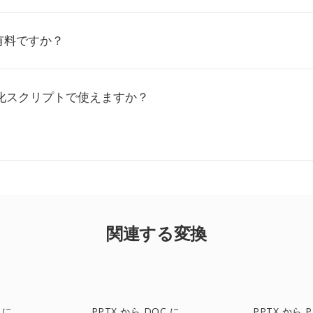
有料ですか？
動化スクリプトで使えますか？
関連する変換
 に
PPTX から DOC に
PPTX から P