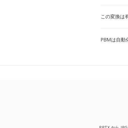
この変換は
PBMは自
PPTX から JPG